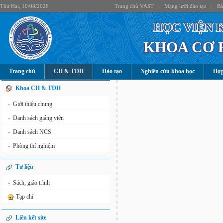
Thứ Hai, 10/08/2026
Trang chủ VAST
|
Mạng lưới đào tạo
|
Bả
HỌC VIỆN 
KHOA CƠ 
Trang chủ
CH & TĐH
Đào tạo
Nghiên cứu khoa học
Hợp
Khoa CH & TĐH
Giới thiệu chung
»
Danh sách giảng viên
»
Danh sách NCS
»
Phòng thí nghiệm
»
Tư liệu
Sách, giáo trình
»
Tạp chí
Liên kết site