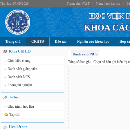
Thứ Sáu, 07/08/2026
Trang chủ VAST
|
Mạng lưới đào tạo
|
Bả
HỌC VIỆN 
KHOA CÁC
Trang chủ
CKHTĐ
Đào tạo
Nghiên cứu khoa học
Hợp tá
Khoa CKHTĐ
Danh sách NCS
Giới thiệu chung
»
Tổng số
bản ghi - Chọn số bản ghi hiển thị t
Danh sách giảng viên
»
Danh sách NCS
»
Phòng thí nghiệm
»
Tư liệu
Giáo trình, học liệu
»
Tạp chí
Liên kết site