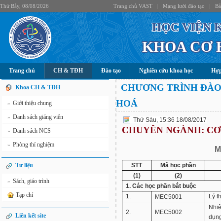
Thứ Bảy, 08/08/2026
Trang chủ VAST
|
Mạng lưới đào tạo
|
Bả
HỌC VIỆN 
KHOA CƠ 
Trang chủ
CH & TĐH
Đào tạo
Nghiên cứu khoa học
Hợp
CHƯƠNG TRÌNH ĐÀO
Khoa CH & TĐH
HOÁ
Giới thiệu chung
»
Danh sách giảng viên
»
Thứ Sáu, 15:36 18/08/2017
CHUYÊN NGÀNH: CƠ
Danh sách NCS
»
Phòng thí nghiệm
»
M
Tư liệu
STT
Mã học phần
(1)
(2)
Sách, giáo trình
»
1. Các học phần bắt buộc
Tạp chí
1.
Lý t
MEC5001
Nhiệ
2.
MEC5002
Liên kết site
dụn