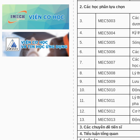
2. Các học phần lựa chọn
Các 
3.
MEC5003
dươ
4.
Kỹ t
MEC5004
5.
MEC5005
Són
6.
MEC5006
Các 
Các 
7.
MEC5007
học 
8.
MEC5008
Lý t
9.
MEC5009
Lưu 
10.
MEC5010
Động
Lý t
11.
MEC5011
pha
12.
MEC5012
Cơ h
13.
MEC5013
Động
3. Các chuyên đề tiến sĩ
4. Tiểu luận tổng quan