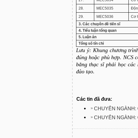
27.
MEC5034
Cơ 
28.
MEC5035
Động
29.
MEC5036
Cơ 
3. Các chuyên đề tiến sĩ
4. Tiểu luận tổng quan
5. Luận án
Tổng số tín chỉ
Lưu ý: Khung chương trìn
đúng hoặc phù hợp. NCS c
bằng thạc sĩ phải học các
đào tạo.
Các tin đã đưa:
CHUYÊN NGÀNH: 
CHUYÊN NGÀNH: 