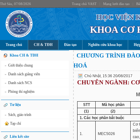
Thứ Sáu, 07/08/2026
Trang chủ VAST
|
Mạng lưới đào tạo
|
Bả
HỌC VIỆN 
KHOA CƠ 
Trang chủ
CH & TĐH
Đào tạo
Nghiên cứu khoa học
Hợp
CHƯƠNG TRÌNH ĐÀO
Khoa CH & TĐH
HOÁ
Giới thiệu chung
»
Danh sách giảng viên
»
Chủ Nhật, 15:36 20/08/2017
CHUYÊN NGÀNH: CƠ
Danh sách NCS
»
Phòng thí nghiệm
»
M
Tư liệu
STT
Mã học phần
(1)
(2)
Sách, giáo trình
»
1. Các học phần bắt buộc
Tạp chí
Cơ h
biế
1.
MEC5026
Liên kết site
cao,