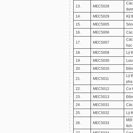
Các
13.
MEC5028
dươ
14.
MEC5029
Kỹ t
15.
MEC5005
Són
16.
MEC5006
Các
Các
17.
MEC5007
học 
18.
MEC5008
Lý t
19.
MEC5030
Lưu
20.
MEC5010
Độn
Lý 
21.
MEC5011
pha
22.
MEC5012
Cơ 
23.
MEC5013
Độn
24.
MEC5031
Các
25.
MEC5032
Lý t
Một
26.
MEC5033
tíc