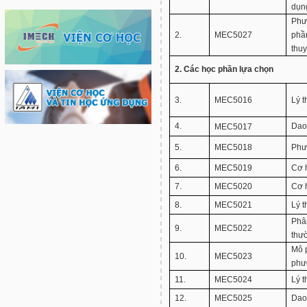
dụn
Phư
2.
MEC5027
phần
thuy
2. Các học phần lựa chọn
3.
MEC5016
Lý t
4.
Dao
MEC5017
5.
MEC5018
Phư
6.
MEC5019
Cơ h
7.
MEC5020
Cơ 
8.
MEC5021
Lý t
Phân
9.
MEC5022
thư
Mô 
10.
MEC5023
phư
11.
MEC5024
Lý t
12.
MEC5025
Dao