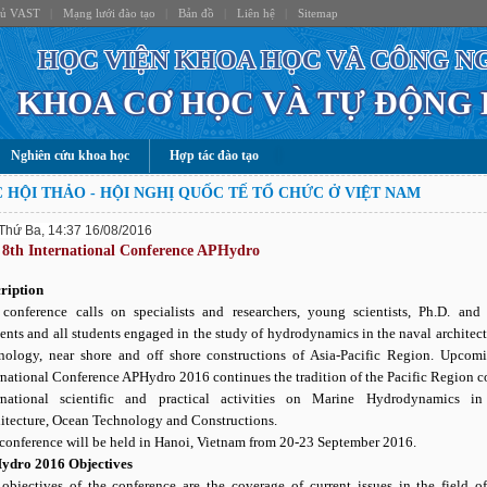
hủ VAST
|
Mạng lưới đào tạo
|
Bản đồ
|
Liên hệ
|
Sitemap
HỌC VIỆN KHOA HỌC VÀ CÔNG N
KHOA CƠ HỌC VÀ TỰ ĐỘNG
Nghiên cứu khoa học
Hợp tác đào tạo
 HỘI THẢO - HỘI NGHỊ QUỐC TẾ TỔ CHỨC Ở VIỆT NAM
Thứ Ba, 14:37 16/08/2016
 8th International Conference APHydro
ription
conference calls on specialists and researchers, young scientists, Ph.D. and
ents and all students engaged in the study of hydrodynamics in the naval architect
nology, near shore and off shore constructions of Asia-Pacific Region. Upcom
rnational Conference APHydro 2016 continues the tradition of the Pacific Region 
rnational scientific and practical activities on Marine Hydrodynamics i
itecture, Ocean Technology and Constructions.
conference will be held in Hanoi, Vietnam from 20-23 September 2016.
ydro 2016 Objectives
objectives of the conference are the coverage of current issues in the field o