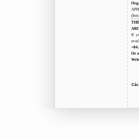
Orga
APH
(Ins
THE
ARC
If y
avai
+84.
Or m
Web 
Các 