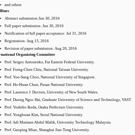
and others
lines
Abstract submission:Jun 30, 2016
Full paper submission: Jun 30, 2016
Notification of full paper acceptance: Jul 31, 2016
Registration: Aug 15, 2016
Revision of paper submission: Aug 20, 2016
rnational Organizing Committee
Prof. Sergey Antonenko, Far Eastern Federal University.
Prof. Forng-Chen Chiu, National Taiwan University.
Prof. Yoo-Sang Choo, National University of Singapore.
Prof. Ho-Hwan Chun, Pusan National University.
Prof. Laurence J. Doctors, University of New South Wales.
Prof. Duong Ngoc Hai, Graduate University of Science and Technology, VAST.
Prof. Yoshiho Ikeda, Osaka Prefecture University.
Prof. Yonghwan Kim, Seoul National University.
Prof. Adi Maimun Abdul Malik, University Technology Malaysia.
Prof. Guoping Miao, Shanghai Jiao Tong University.