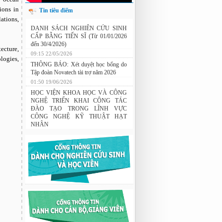
ions in
Tin tiêu điểm
ations,
Nghiên cứu chế tạo hệ thống xác định
hướng vật thể độ chính xác cao dựa trên
DANH SÁCH NGHIÊN CỨU SINH
từ kế và vật liệu biến hóa
CẤP BẰNG TIẾN SĨ (Từ 01/01/2026
ecture,
đến 30/4/2026)
logies,
09:15 22/05/2026
THÔNG BÁO: Xét duyệt học bổng do
Tập đoàn Novatech tài trợ năm 2026
01:50 19/06/2026
HỌC VIỆN KHOA HỌC VÀ CÔNG
NGHỆ TRIỂN KHAI CÔNG TÁC
ĐÀO TẠO TRONG LĨNH VỰC
CÔNG NGHỆ KỸ THUẬT HẠT
NHÂN
03:41 08/07/2026
GIAO LƯU TRAO ĐỔI HỌC THUẬT
GIỮA HỌC VIỆN KHOA HỌC VÀ
CÔNG NGHỆ VỚI TRƯỜNG ĐẠI
HỌC OSAKA, TRƯỜNG TRUNG
HỌC HYOGO (NHẬT BẢN) VÀ
TRƯỜNG TRUNG HỌC PHỔ
THÔNG CHUYÊN KHOA HỌC TỰ
NHIÊN
02:22 23/07/2026