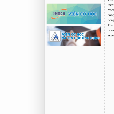
tech
rese
coop
Sco
The 
ocea
espe