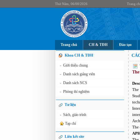
Thứ Năm, 06/08/2026
Trang c
Trang chủ
CH & TĐH
Đào tạo
Khoa CH & TĐH
CÁC
Giới thiệu chung
»
The
Danh sách giảng viên
»
Danh sách NCS
»
Desc
The 
Phòng thí nghiệm
»
Stud
tech
Tư liệu
Inte
inte
Sách, giáo trình
»
Arch
Tạp chí
The 
APH
Liên kết site
The 