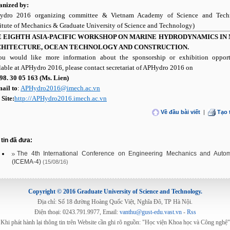
nized by:
ydro 2016 organizing committee & Vietnam Academy of Science and Tech
titute of Mechanics & Graduate University of Science and Technology)
 EIGHTH ASIA-PACIFIC WORKSHOP ON MARINE HYDRODYNAMICS IN 
HITECTURE, OCEAN TECHNOLOGY AND CONSTRUCTION.
ou would like more information about the sponsorship or exhibition opport
lable at APHydro 2016, please contact secretariat of APHydro 2016 on
98. 30 05 163 (Ms. Lien)
ail to
:
APHydro2016@imech.ac.vn
Site:
http://APHydro2016.imech.ac.vn
Về đầu bài viết
|
Tạo 
tin đã đưa:
The 4th International Conference on Engineering Mechanics and Autom
(ICEMA-4)
(15/08/16)
Copyright © 2016 Graduate University of Science and Technology.
Địa chỉ: Số 18 đường Hoàng Quốc Việt, Nghĩa Đô, TP Hà Nội.
Điện thoại: 0243.791.9977, Email:
vanthu@gust-edu.vast.vn
-
Rss
Khi phát hành lại thông tin trên Website cần ghi rõ nguồn: "Học viện Khoa học và Công nghệ"