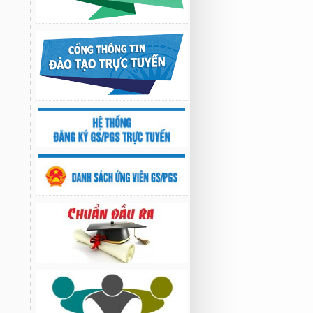
Nghiên cứu chế tạo hệ thống xác định
hướng vật thể độ chính xác cao dựa trên
từ kế và vật liệu biến hóa
9:33 sáng thứ hai, 03/08/2026