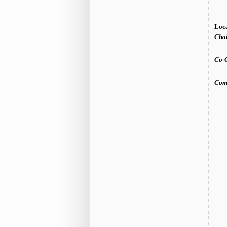
Loc
Cha
Co-
Com