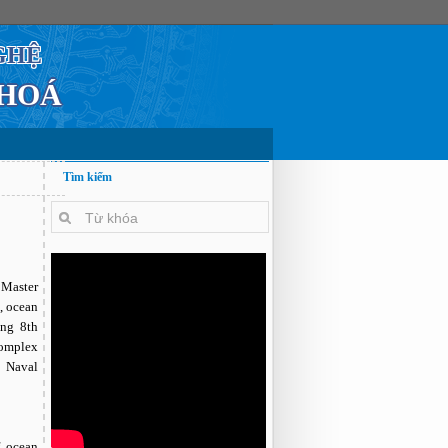
GHỆ
 HOÁ
Tìm kiếm
 Master
, ocean
ing 8th
complex
n Naval
f ocean