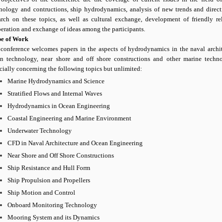
nology and contructions, ship hydrodynamics, analysis of new trends and direct
arch on these topics, as well as cultural exchange, development of friendly rel
eration and exchange of ideas among the participants.
pe of Work
conference welcomes papers in the aspects of hydrodynamics in the naval archit
n technology, near shore and off shore constructions and other marine techno
cially concerning the following topics but unlimited:
Marine Hydrodynamics and Science
Stratified Flows and Internal Waves
Hydrodynamics in Ocean Engineering
Coastal Engineering and Marine Environment
Underwater Technology
CFD in Naval Architecture and Ocean Engineering
Near Shore and Off Shore Constructions
Ship Resistance and Hull Form
Ship Propulsion and Propellers
Ship Motion and Control
Onboard Monitoring Technology
Mooring System and its Dynamics