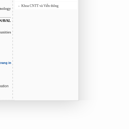
Khoa CNTT và Viễn thông
»
nology
NAVAL
unities
trang in
ation