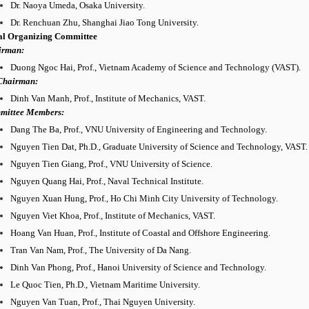
Dr. Naoya Umeda, Osaka University.
Dr. Renchuan Zhu, Shanghai Jiao Tong University.
al Organizing Committee
irman:
Duong Ngoc Hai, Prof., Vietnam Academy of Science and Technology (VAST).
Chairman:
Dinh Van Manh, Prof., Institute of Mechanics, VAST.
mittee Members:
Dang The Ba, Prof., VNU University of Engineering and Technology.
Nguyen Tien Dat, Ph.D., Graduate University of Science and Technology, VAST.
Nguyen Tien Giang, Prof., VNU University of Science.
Nguyen Quang Hai, Prof., Naval Technical Institute.
Nguyen Xuan Hung, Prof., Ho Chi Minh City University of Technology.
Nguyen Viet Khoa, Prof., Institute of Mechanics, VAST.
Hoang Van Huan, Prof., Institute of Coastal and Offshore Engineering.
Tran Van Nam, Prof., The University of Da Nang.
Dinh Van Phong, Prof., Hanoi University of Science and Technology.
Le Quoc Tien, Ph.D., Vietnam Maritime University.
Nguyen Van Tuan, Prof., Thai Nguyen University.