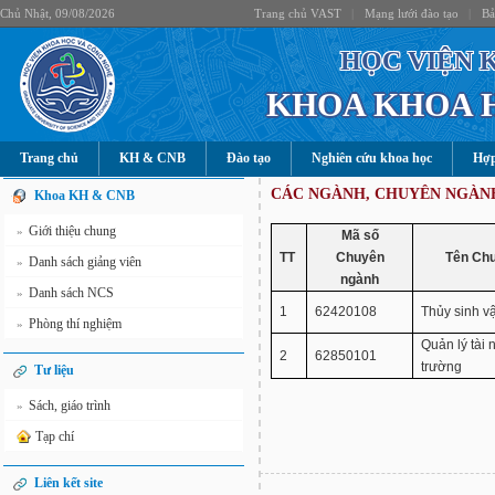
Chủ Nhật, 09/08/2026
Trang chủ VAST
|
Mạng lưới đào tạo
|
Bả
HỌC VIỆN 
KHOA KHOA 
Trang chủ
KH & CNB
Đào tạo
Nghiên cứu khoa học
Hợp
CÁC NGÀNH, CHUYÊN NGÀNH
Khoa KH & CNB
Giới thiệu chung
»
Mã số
TT
Chuyên
Tên Ch
Danh sách giảng viên
»
ngành
Danh sách NCS
»
1
62420108
Thủy sinh v
Phòng thí nghiệm
»
Quản lý tài
2
62850101
trường
Tư liệu
Sách, giáo trình
»
Tạp chí
Liên kết site