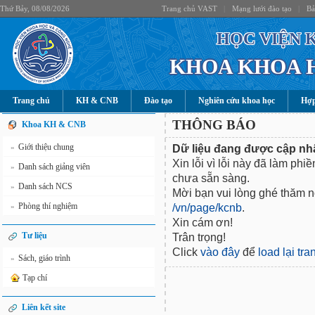
Thứ Bảy, 08/08/2026
Trang chủ VAST
|
Mạng lưới đào tạo
|
Bả
HỌC VIỆN 
KHOA KHOA 
Trang chủ
KH & CNB
Đào tạo
Nghiên cứu khoa học
Hợp
THÔNG BÁO
Khoa KH & CNB
Giới thiệu chung
Dữ liệu đang được cập nhậ
»
Xin lỗi vì lỗi này đã làm phi
Danh sách giảng viên
»
chưa sẵn sàng.
Danh sách NCS
»
Mời bạn vui lòng ghé thăm nộ
Phòng thí nghiệm
/vn/page/kcnb
.
»
Xin cám ơn!
Tư liệu
Trân trọng!
Click
vào đây
để
load lại tr
Sách, giáo trình
»
Tạp chí
Liên kết site