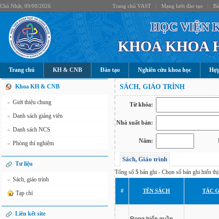
Chủ Nhật, 09/08/2026
Trang chủ VAST
|
Mạng lưới đào tạo
|
Bả
HỌC VIỆN 
KHOA KHOA 
Trang chủ
KH & CNB
Đào tạo
Nghiên cứu khoa học
Hợp
Khoa KH & CNB
SÁCH, GIÁO TRÌNH
Giới thiệu chung
»
Từ khóa:
Danh sách giảng viên
»
Nhà xuất bản:
Danh sách NCS
»
Năm:
Phòng thí nghiệm
»
Sách, Giáo trình
Tư liệu
Tổng số
5
bản ghi - Chọn số bản ghi hiển thị 
Sách, giáo trình
»
#
TÊN SÁCH
TÁC G
Tạp chí
Liên kết site
Rong biển quần