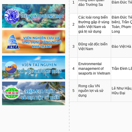
1
Đàm Đức Ti
đảo Trường Sa
Các loài rong biển
Đàm Đức Ti
thường gặp ở vùng
biên), Trần 
2
biển Việt Nam và
Toàn, Phạm
giá trị sử dụng
Long
Động vật độc biển
3
Đào Việt Hà
Việt Nam
Environmental
4
management of
Trần Đình L
seaports in Vietnam
Rong câu VN
Lê Như Hậu
5
nguồn lợi và sử
Hữu Đại
dụng