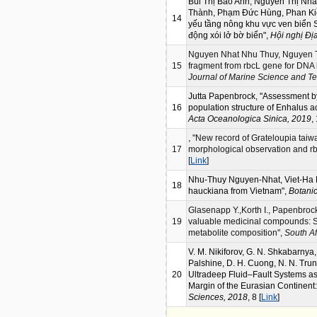
Bùi Thị Bảo Anh, Nguyễn Thị N
Thành, Phạm Đức Hùng, Phan Kiều
14
yếu tầng nông khu vực ven biển S
động xói lở bờ biển",
Hội nghị Đị
Nguyen Nhat Nhu Thuy, Nguyen Tr
15
fragment from rbcL gene for DNA
Journal of Marine Science and T
Jutta Papenbrock, "Assessment by 
16
population structure of Enhalus 
Acta Oceanologica Sinica, 2019
,
, "New record of Grateloupia taiw
17
morphological observation and r
[
Link
]
Nhu-Thuy Nguyen-Nhat, Viet-Ha D
18
hauckiana from Vietnam",
Botani
Glasenapp Y.,Korth I., Papenbroc
19
valuable medicinal compounds: Sp
metabolite composition",
South Af
V. M. Nikiforov, G. N. Shkabarnya, 
Palshine, D. H. Cuong, N. N. Trun
20
Ultradeep Fluid–Fault Systems as 
Margin of the Eurasian Continent
Sciences, 2018
, 8 [
Link
]