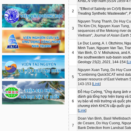
KH&CN Việt Nam (ISSN 1859-479
, "Effect of Salinity on Cr(VI) Bi
2
Treating Synthetic Wastewater",
P
Nguyen Trung Thanh, Do Huy Cuon
Thi Kim Chi, Nguyen Xuan Tung,
3
sequences of the Mekong river del
Vietnam",
Journal of Asian Earth
Le Duc Luong, A. I. Obzhirov, Ng
Minh Tuan, Nguyen Van Tao, Tra
4
Van Binh, O. V. Mishukova, and A. 
the southwestern sub-basin sout
Geology 15(2), 2021
, 144-154 [
Li
Nguyen Xuan Tung, Do Huy Cuong
"Combining QuickSCAT wind data 
5
power resource of East Vietnam 
143-153 [
Link
]
Đỗ Huy Cường, "Ứng dụng ảnh vệ
đánh giá tổng hợp hiện trạng và
6
vụ bảo vệ môi trường và quốc ph
chương trình KHCN cấp quốc gia 
[
Link
]
Doan Van Binh, Basil Wietlisbac
de Cesare, Do Huy Cuong, Nguyen
7
Bank Detection from Landsat Sate