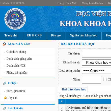
Thứ Sáu, 07/08/2026
Trang chủ VAST
|
Mạng lưới đào tạo
|
Bả
HỌC VIỆN 
KHOA KHOA 
Trang chủ
KH & CNB
Đào tạo
Nghiên cứu khoa học
Hợp
Khoa KH & CNB
BÀI BÁO KHOA HỌC
Giới thiệu chung
»
Từ khóa:
Danh sách giảng viên
»
Khoa/Đơn vị:
Danh sách NCS
»
Loại công trình:
Phòng thí nghiệm
»
Năm:
Cá
Tư liệu
Bài báo khoa học
Sách, giáo trình
»
Tổng số
70
bản ghi - Chọn số bản ghi hiển th
Tạp chí
#
, "Xây dựng mô hình kinh tế xanh
Liên kết site
1