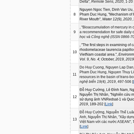
Delta",
Remote Sens, 2020
, 1-20 
Nguyen Ngoc Tien, Dinh Van Uu
8
Pham Duc Hung, "Mechanism of Fo
River Mouth",
Water 12(9), 2020
,
, "Bioaccumulation of mercury in c
9
a recommendation for safe daily
học và Công nghệ (ISSN 0866-708
, "The first steps in examining of c
rhodomelaceae laurencia papillo
10
VietNam coastal area.",
Environm
Vol. 9, No. 4; October, 2019, 2019
Do Huy Cuong, Nguyen Lap Dan, 
Pham Duc Hung, Nguyen Thuy Linh,
11
resources in the basin of trans-b
nghệ biển 19(4), 2019
, 497-506 [
Đỗ Huy Cường, Lê Đình Nam, Ngu
Nguyễn Thị Nhân, "Nghiên cứu m
12
sử dụng ảnh VNRedsat-1 và Quic
2019
, 189-202 [
Link
]
Đỗ Huy Cường, Nguyễn Thế Luân
Anh, Nguyễn Thị Nhân, "Xây dựng
13
Việt Nam với các nước ASEAN",
[
Link
]