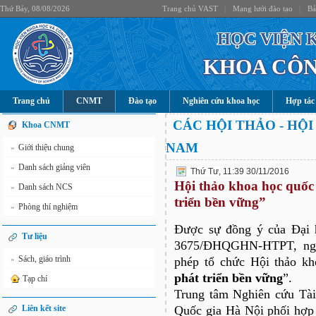
Thứ Bảy, 08/08/2026
Trang chủ VAST
|
Mạng lưới đào tạo
|
Bả
HỌC VIỆN 
KHOA CÔN
Trang chủ
CNMT
Đào tạo
Nghiên cứu khoa học
Hợp tác
CÁC HỘI THẢO - HỘI
Khoa CNMT
NAM
Giới thiệu chung
»
Danh sách giảng viên
»
Thứ Tư, 11:39 30/11/2016
Hội thảo khoa học quốc t
Danh sách NCS
»
triển bền vững”
Phòng thí nghiệm
»
Được sự đồng ý của Đại 
Tư liệu
3675/ĐHQGHN-HTPT, ngày
Sách, giáo trình
»
phép tổ chức Hội thảo kh
phát triển bền vững
”.
Tạp chí
Trung tâm Nghiên cứu Tà
Liên kết site
Quốc gia Hà Nội phối hợp 