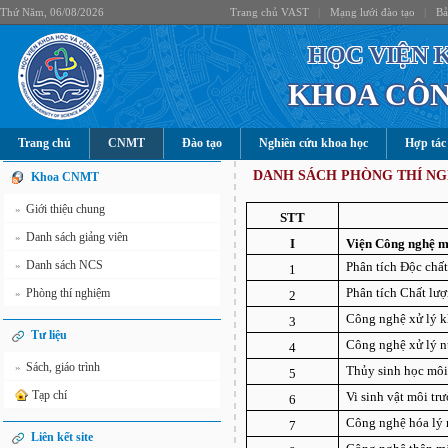
Thứ Năm, 06/08/2026
Trang chủ VAST
|
Mạng lưới đào tạo
|
Bả
HỌC VIỆN 
KHOA CÔN
Trang chủ
CNMT
Đào tạo
Nghiên cứu khoa học
Hợp tác
DANH SÁCH PHÒNG THÍ N
Khoa CNMT
Giới thiệu chung
»
STT
Danh sách giảng viên
»
I
Viện Công nghệ m
Danh sách NCS
»
Phân tích Độc chấ
1
Phân tích Chất lư
Phòng thí nghiệm
»
2
Công nghệ xử lý kh
3
Tư liệu
Công nghệ xử lý 
4
Sách, giáo trình
»
Thủy sinh học môi
5
Tạp chí
Vi sinh vật môi tr
6
Công nghệ hóa lý 
7
Liên kết site