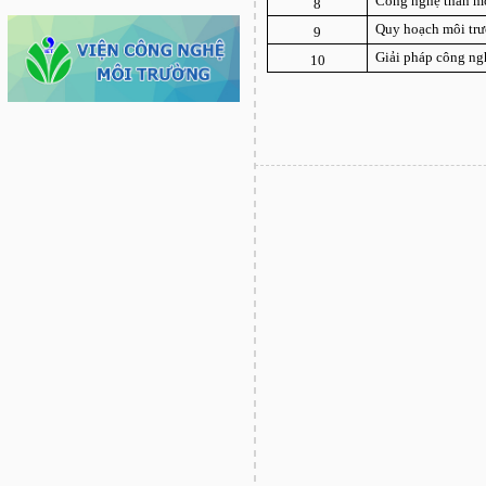
Công nghệ thân m
8
Quy hoạch môi tr
9
Giải pháp công ngh
10