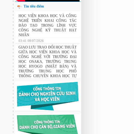
Tin tiêu điểm
HỌC VIỆN KHOA HỌC VÀ CÔNG
NGHỆ TRIỂN KHAI CÔNG TÁC
ĐÀO TẠO TRONG LĨNH VỰC
CÔNG NGHỆ KỸ THUẬT HẠT
NHÂN
03:41 08/07/2026
GIAO LƯU TRAO ĐỔI HỌC THUẬT
GIỮA HỌC VIỆN KHOA HỌC VÀ
CÔNG NGHỆ VỚI TRƯỜNG ĐẠI
HỌC OSAKA, TRƯỜNG TRUNG
HỌC HYOGO (NHẬT BẢN) VÀ
TRƯỜNG TRUNG HỌC PHỔ
THÔNG CHUYÊN KHOA HỌC TỰ
NHIÊN
02:22 23/07/2026
THÔNG BÁO: Về việc đăng ký tham
gia lớp bồi dưỡng nghiệp vụ sư phạm
cho giảng viên.
03:12 29/07/2026
Nghiên cứu chế tạo hệ thống xác định
hướng vật thể độ chính xác cao dựa trên
từ kế và vật liệu biến hóa
9:33 sáng thứ hai, 03/08/2026