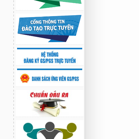
Nghiên cứu chế tạo hệ thống xác định
hướng vật thể độ chính xác cao dựa trên
từ kế và vật liệu biến hóa
9:33 sáng thứ hai, 03/08/2026