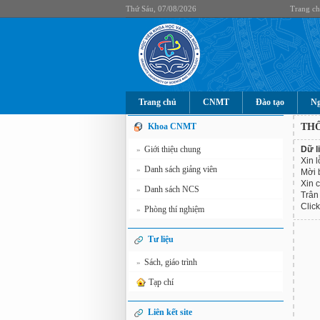
Thứ Sáu, 07/08/2026
Trang c
Trang chủ
CNMT
Đào tạo
Ng
Khoa CNMT
TH
Giới thiệu chung
Dữ l
»
Xin l
Danh sách giảng viên
»
Mời 
Xin 
Danh sách NCS
»
Trân 
Clic
Phòng thí nghiệm
»
Tư liệu
Sách, giáo trình
»
Tạp chí
Liên kết site