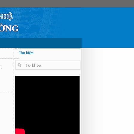
GHỆ
ƯỜNG
Tìm kiếm
.