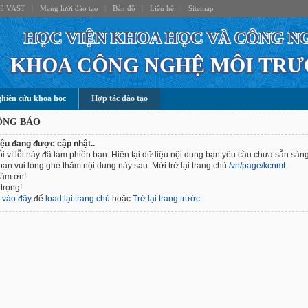
hủ VAST
|
Mạng lưới đào tạo
|
Bản đồ
|
Liên hệ
|
Sitemap
HỌC VIỆN KHOA HỌC VÀ CÔNG N
KHOA CÔNG NGHỆ MÔI TR
hiên cứu khoa học
Hợp tác đào tạo
ÔNG BÁO
iệu đang được cập nhật..
ỗi vì lỗi này đã làm phiền bạn. Hiện tại dữ liệu nội dung bạn yêu cầu chưa sẵn sàng
bạn vui lòng ghé thăm nội dung này sau. Mời trở lại trang chủ
/vn/page/kcnmt
.
cám ơn!
trọng!
k
vào đây
để
load lại trang chủ
hoặc
Trở lại trang trước.