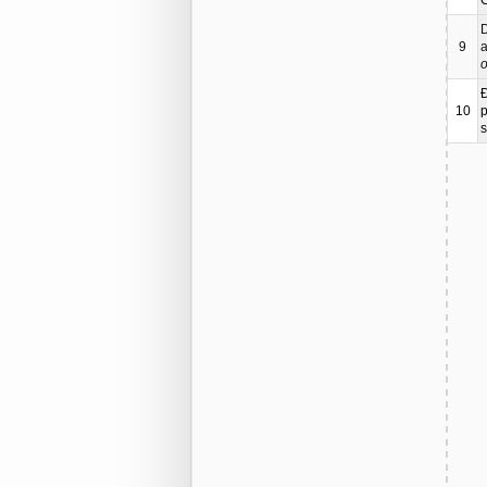
9
a
o
10
p
s