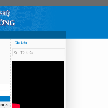
GHỆ
ƯỜNG
Tìm kiếm
Nhu Da