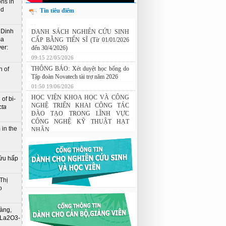
ns in
ed
Tin tiêu điểm
Nghiên cứu chế tạo hệ thống xác định
 Dinh
hướng vật thể độ chính xác cao dựa trên
ma
DANH SÁCH NGHIÊN CỨU SINH
từ kế và vật liệu biến hóa
er:
CẤP BẰNG TIẾN SĨ (Từ 01/01/2026
đến 30/4/2026)
09:15 22/05/2026
 of
THÔNG BÁO: Xét duyệt học bổng do
Tập đoàn Novatech tài trợ năm 2026
01:50 19/06/2026
of bi-
cta
HỌC VIỆN KHOA HỌC VÀ CÔNG
NGHỆ TRIỂN KHAI CÔNG TÁC
ĐÀO TẠO TRONG LĨNH VỰC
 in the
CÔNG NGHỆ KỸ THUẬT HẠT
NHÂN
03:41 08/07/2026
ứu hấp
GIAO LƯU TRAO ĐỔI HỌC THUẬT
GIỮA HỌC VIỆN KHOA HỌC VÀ
CÔNG NGHỆ VỚI TRƯỜNG ĐẠI
Thị
HỌC OSAKA, TRƯỜNG TRUNG
o
HỌC HYOGO (NHẬT BẢN) VÀ
TRƯỜNG TRUNG HỌC PHỔ
THÔNG CHUYÊN KHOA HỌC TỰ
àng,
NHIÊN
t La2O3-