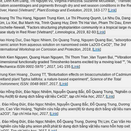
e, Dinh Kim Dang, Thi Nguyet Vu, Virginia Panizzo& Suzanne McGowan, "Transitio
iatom assemblages and pigments through dry and wet season conditions in the R
iver, Hanoi (Vietnam)",
Plant Ecology and Evolution, 2019
, 163-177 [
Link
]
Hoang Thi Thu Hang, Nguyen Trung Kien, Le Thi Phuong Quynh, Le Nhu Da, Dang
im, Lu Xixi, Bui Manh Ha, Trinh Quang Huy, Dinh Thi Hai Van, Pham Thi Dau, Em
ochelle-Newall, "Factors structuring phytoplankton community in a tropical large riv
ase study in Red River (Vietnam)",
Limnologica, 2019
, 82-93 [
Link
]
Dao Hong Duc, Dao Ngoc Nhiem, Do Quang Trung, Nguyen Quang Bac, "adsorption
senic anion from aqueous solution on nanomixed oxide La2O3-CeO2",
The 3rd
nternational Workshop on Corrosion and Protection, 2018
, [
Link
]
inh Kien Nguyen, Quang Huan Nguyen, Thi Thom Tran ,Van Tuyen Bui, ""Vibration 
imensional functionally graded Timoshenko beams excited by a moving load "",
"A
Mechanica ISSN 0001-5970 ", 2017
, 141-155 [
Link
]
rung Kien Hoang , Duong TT, "Bioturbation effects on bioaccumulation of Cadmium
etland plant Typha latifolia: a nature-based experiment",
Science of the Total
nvironment; ISSN: 0048-9697, 2017
, [
Link
]
Đào Hồng Đức, Đào Ngọc Nhiệm, Nguyễn Quang Bắc, Đỗ Quang Trung, "Nghiên c
hụ As(III) từ dung dịch bằng vật liệu CeO2",
tạp chí Hóa học, 2017
, [
Link
]
. Đào Hồng Đức, Đào Ngọc Nhiệm, Nguyễn Quang Bắc, Đỗ Quang Trung, Dương 
ịm, Cao Văn Hoàng, "Nghiên cứu hấp phụ asen(III) từ dung dịch bằng vật liệu nan
La2O3",
Tạp chí Hóa học, 2017
, [
Link
]
. Đào Hồng Đức, Đào Ngọc Nhiệm, Đỗ Quang Trung, Dương Thị Lịm, Cao Văn Ho
Nghiên cứu hấp phụ anion phốt phát từ dung dịch bằng vật liệu nano hỗn hợp oxi
CeO2",
Tạp chí Hóa học, 2017
, [
Link
]