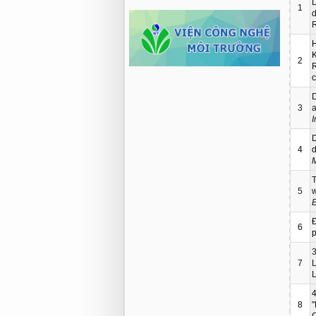
L
1
d
R
K
2
R
c
3
a
I
D
4
d
T
5
w
E
6
p
3
7
L
4
8
"