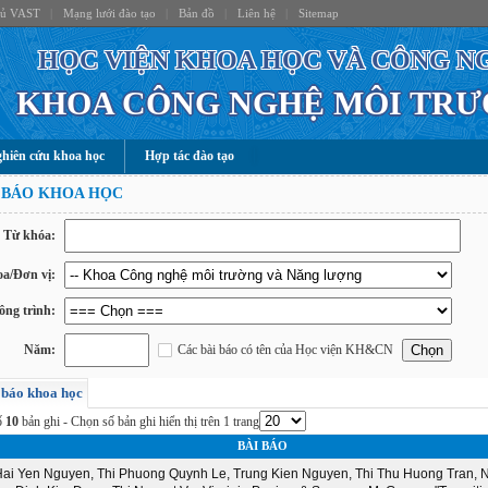
hủ VAST
|
Mạng lưới đào tạo
|
Bản đồ
|
Liên hệ
|
Sitemap
HỌC VIỆN KHOA HỌC VÀ CÔNG N
KHOA CÔNG NGHỆ MÔI TR
hiên cứu khoa học
Hợp tác đào tạo
 BÁO KHOA HỌC
Từ khóa:
a/Đơn vị:
ông trình:
Năm:
Các bài báo có tên của Học viện KH&CN
 báo khoa học
ố
10
bản ghi - Chọn số bản ghi hiển thị trên 1 trang
BÀI BÁO
ai Yen Nguyen, Thi Phuong Quynh Le, Trung Kien Nguyen, Thi Thu Huong Tran, 