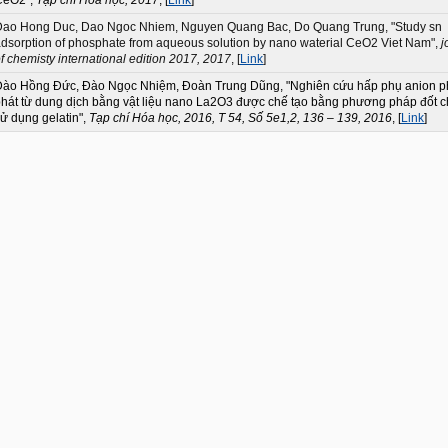
Dao Hong Duc, Dao Ngoc Nhiem, Nguyen Quang Bac, Do Quang Trung, "Study sn
dsorption of phosphate from aqueous solution by nano waterial CeO2 Viet Nam",
j
f chemisty international edition 2017, 2017
, [
Link
]
Đào Hồng Đức, Đào Ngọc Nhiệm, Đoàn Trung Dũng, "Nghiên cứu hấp phụ anion p
hát từ dung dịch bằng vật liệu nano La2O3 được chế tạo bằng phương pháp đốt c
ử dụng gelatin",
Tạp chí Hóa học, 2016, T 54, Số 5e1,2, 136 – 139, 2016
, [
Link
]