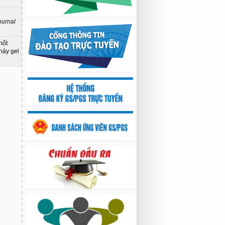
02:22 23/07/2026
Nghiên cứu chế tạo hệ thống xác định
hướng vật thể độ chính xác cao dựa trên
ournal
từ kế và vật liệu biến hóa
9:33 sáng thứ hai, 03/08/2026
hốt
háy gel