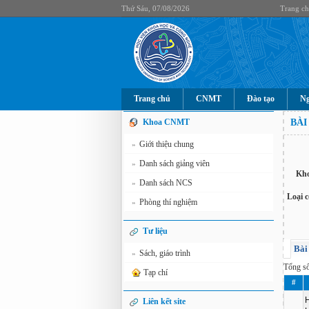
Thứ Sáu, 07/08/2026
Trang c
Trang chủ
CNMT
Đào tạo
Ng
Khoa CNMT
BÀI
Giới thiệu chung
»
Danh sách giảng viên
»
Kho
Danh sách NCS
»
Loại c
Phòng thí nghiệm
»
Tư liệu
Bài
Sách, giáo trình
»
Tổng s
Tạp chí
#
H
Liên kết site