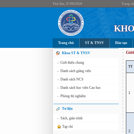
Thứ Sáu, 07/08/2026
Trang c
KHO
Trang chủ
ST & TNSV
Đào tạo
Giới
Khoa ST & TNSV
Giới thiệu chung
»
TT
Danh sách giảng viên
»
Danh sách NCS
»
Danh sách học viên Cao học
»
1
Phòng thí nghiệm
»
Tư liệu
Sách, giáo trình
»
Tạp chí
2