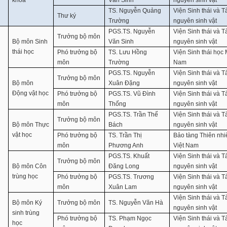
khoa
Văn Sinh
nguyên sinh vật
TS. Nguyễn Quảng
Viện Sinh thái và T
Thư ký
Trường
nguyên sinh vật
PGS.TS. Nguyễn
Viện Sinh thái và T
Trưởng bộ môn
Bộ môn Sinh
Văn Sinh
nguyên sinh vật
thái học
Phó trưởng bộ
TS. Lưu Hồng
Viện Sinh thái học
môn
Trường
Nam
PGS.TS. Nguyễn
Viện Sinh thái và T
Trưởng bộ môn
Bộ môn
Xuân Đặng
nguyên sinh vật
Động vật học
Phó trưởng bộ
PGS.TS. Vũ Đình
Viện Sinh thái và T
môn
Thống
nguyên sinh vật
PGS.TS. Trần Thế
Viện Sinh thái và T
Trưởng bộ môn
Bộ môn Thực
Bách
nguyên sinh vật
vật học
Phó trưởng bộ
TS. Trần Thị
Bảo tàng Thiên nhi
môn
Phương Anh
Việt Nam
PGS.TS. Khuất
Viện Sinh thái và T
Trưởng bộ môn
Bộ môn Côn
Đăng Long
nguyên sinh vật
trùng học
Phó trưởng bộ
PGS.TS. Trương
Viện Sinh thái và T
môn
Xuân Lam
nguyên sinh vật
Viện Sinh thái và T
Bộ môn Ký
Trưởng bộ môn
TS. Nguyễn Văn Hà
nguyên sinh vật
sinh trùng
Phó trưởng bộ
TS. Phạm Ngọc
Viện Sinh thái và T
học