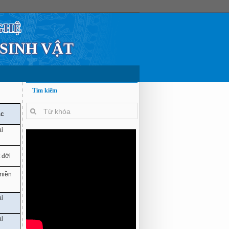
GHỆ
 SINH VẬT
Tìm kiếm
ác
ài
 đới
 miền
ài
ài