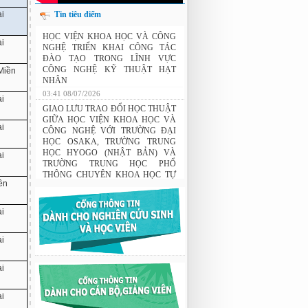
ài
Tin tiêu điểm
HỌC VIỆN KHOA HỌC VÀ CÔNG
ài
NGHỆ TRIỂN KHAI CÔNG TÁC
ĐÀO TẠO TRONG LĨNH VỰC
CÔNG NGHỆ KỸ THUẬT HẠT
 Miền
NHÂN
03:41 08/07/2026
ài
GIAO LƯU TRAO ĐỔI HỌC THUẬT
GIỮA HỌC VIỆN KHOA HỌC VÀ
ài
CÔNG NGHỆ VỚI TRƯỜNG ĐẠI
HỌC OSAKA, TRƯỜNG TRUNG
HỌC HYOGO (NHẬT BẢN) VÀ
ài
TRƯỜNG TRUNG HỌC PHỔ
THÔNG CHUYÊN KHOA HỌC TỰ
ên
NHIÊN
02:22 23/07/2026
ài
THÔNG BÁO: Về việc đăng ký tham
gia lớp bồi dưỡng nghiệp vụ sư phạm
cho giảng viên.
ài
03:12 29/07/2026
Nghiên cứu chế tạo hệ thống xác định
ài
hướng vật thể độ chính xác cao dựa trên
từ kế và vật liệu biến hóa
ài
9:33 sáng thứ hai, 03/08/2026