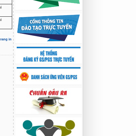
Nghiên cứu chế tạo hệ thống xác định
ài
hướng vật thể độ chính xác cao dựa trên
từ kế và vật liệu biến hóa
9:33 sáng thứ hai, 03/08/2026
ài
trang in