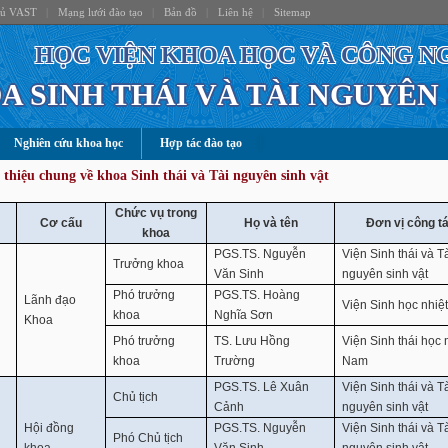
hủ VAST
|
Mạng lưới đào tạo
|
Bản đồ
|
Liên hệ
|
Sitemap
HỌC VIỆN KHOA HỌC VÀ CÔNG N
A SINH THÁI VÀ TÀI NGUYÊN
Nghiên cứu khoa học
Hợp tác đào tạo
 thiệu chung về khoa Sinh thái và Tài nguyên sinh vật
Chức vụ trong
Cơ cấu
Họ và tên
Đơn vị công t
khoa
PGS.TS. Nguyễn
Viện Sinh thái và T
Trưởng khoa
Văn Sinh
nguyên sinh vật
Phó trưởng
PGS.TS. Hoàng
Lãnh đạo
Viện Sinh học nhiệt
khoa
Nghĩa Sơn
Khoa
Phó trưởng
TS. Lưu Hồng
Viện Sinh thái học
khoa
Trường
Nam
PGS.TS. Lê Xuân
Viện Sinh thái và T
Chủ tịch
Cảnh
nguyên sinh vật
Hội đồng
PGS.TS. Nguyễn
Viện Sinh thái và T
Phó Chủ tịch