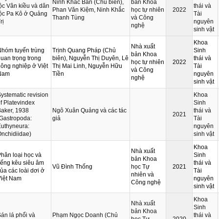
Ninh Khắc Bản (Chủ biên),
bản Khoa
ộc Vân kiều và dân
thái và
Phan Văn Kiệm, Ninh Khắc
học tự nhiên
2022
tộc Pa Kô ở Quảng
Tài
Thanh Tùng
và Công
rị
nguyên
nghệ
sinh vật
Khoa
Nhà xuất
Nhóm tuyến trùng
Trịnh Quang Pháp (Chủ
Sinh
bản Khoa
uan trọng trong
biên), Nguyễn Thị Duyên, Lê
thái và
học tự nhiên
2022
ông nghiệp ở Việt
Thị Mai Linh, Nguyễn Hữu
Tài
và Công
Nam
Tiền
nguyên
nghệ
sinh vật
ystematic revision
Khoa
f Platevindex
Sinh
aker, 1938
Ngô Xuân Quảng và các tác
thái và
2021
Gastropoda:
giả
Tài
uthyneura:
nguyên
nchidiidae)
sinh vật
Khoa
Nhà xuất
hân loại học và
Sinh
bản Khoa
iếng kêu siêu âm
thái và
Vũ Đình Thống
học Tự
2021
ủa các loài dơi ở
Tài
nhiên và
Việt Nam
nguyên
Công nghệ
sinh vật
Khoa
Nhà xuất
Sinh
bản Khoa
án lá phổi và
Phạm Ngọc Doanh (Chủ
thái và
học Tự
2020