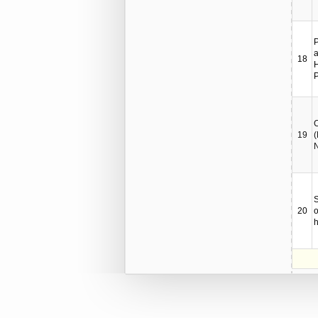
P
a
18
P
C
19
(
S
20
o
h