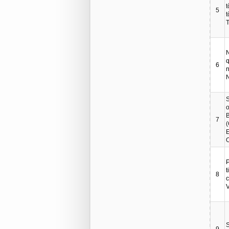
t
5
T
q
6
n
S
o
B
7
(
E
O
P
t
8
c
S
9