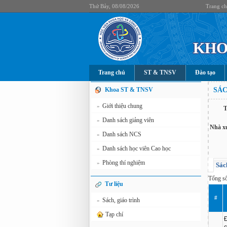
Thứ Bảy, 08/08/2026
Trang c
KHO
Trang chủ
ST & TNSV
Đào tạo
Khoa ST & TNSV
SÁC
Giới thiệu chung
»
T
Danh sách giảng viên
»
Nhà x
Danh sách NCS
»
Danh sách học viên Cao học
»
Phòng thí nghiệm
»
Sác
Tổng s
Tư liệu
#
Sách, giáo trình
»
Tạp chí
Đ
c