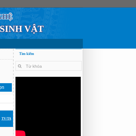
GHỆ
 SINH VẬT
Tìm kiếm
TV/TA