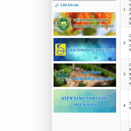
n
Liên kết site
1
A
đ
M
C
h
2
c
C
h
3
t
T
S
4
o
C