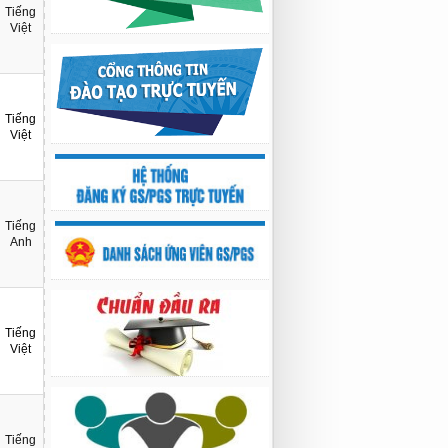
Tiếng
02:22 23/07/2026
Việt
Nghiên cứu chế tạo hệ thống xác định
hướng vật thể độ chính xác cao dựa trên
từ kế và vật liệu biến hóa
9:33 sáng thứ hai, 03/08/2026
Tiếng
Việt
Tiếng
Anh
Tiếng
Việt
Tiếng