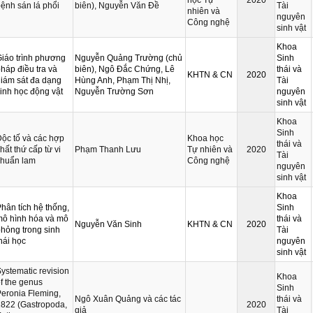
ệnh sán lá phổi
biên), Nguyễn Văn Đề
Tài
nhiên và
nguyên
Công nghệ
sinh vật
Khoa
iáo trình phương
Nguyễn Quảng Trường (chủ
Sinh
háp điều tra và
biên), Ngô Đắc Chứng, Lê
thái và
KHTN & CN
2020
iám sát đa dạng
Hùng Anh, Phạm Thị Nhị,
Tài
inh học động vật
Nguyễn Trường Sơn
nguyên
sinh vật
Khoa
Sinh
ộc tố và các hợp
Khoa học
thái và
hất thứ cấp từ vi
Phạm Thanh Lưu
Tự nhiên và
2020
Tài
khuẩn lam
Công nghệ
nguyên
sinh vật
Khoa
hân tích hệ thống,
Sinh
mô hình hóa và mô
thái và
Nguyễn Văn Sinh
KHTN & CN
2020
hỏng trong sinh
Tài
hái học
nguyên
sinh vật
ystematic revision
Khoa
f the genus
Sinh
eronia Fleming,
Ngô Xuân Quảng và các tác
thái và
822 (Gastropoda,
2020
giả
Tài