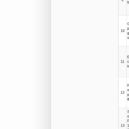
b
G
p
10
g
s
Đ
11
c
P
12
p
t
S
o
P
13
1