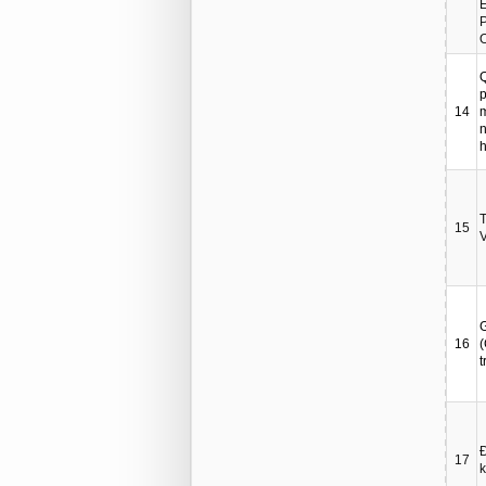
E
O
Q
p
14
m
n
h
T
15
G
16
(
t
17