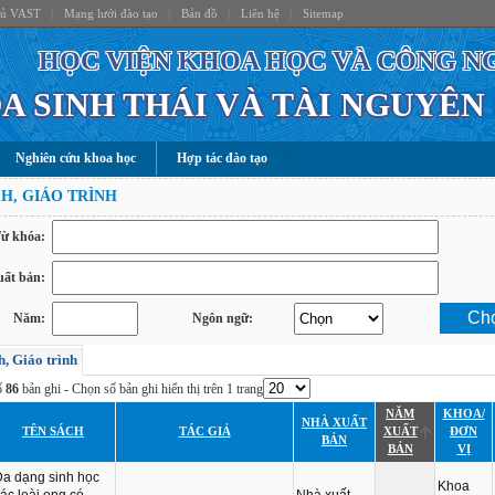
hủ VAST
|
Mạng lưới đào tạo
|
Bản đồ
|
Liên hệ
|
Sitemap
HỌC VIỆN KHOA HỌC VÀ CÔNG N
A SINH THÁI VÀ TÀI NGUYÊN
Nghiên cứu khoa học
Hợp tác đào tạo
H, GIÁO TRÌNH
ừ khóa:
uất bản:
Năm:
Ngôn ngữ:
h, Giáo trình
ố
86
bản ghi - Chọn số bản ghi hiển thị trên 1 trang
NĂM
KHOA/
NHÀ XUẤT
TÊN SÁCH
TÁC GIẢ
XUẤT
ĐƠN
BẢN
BẢN
VỊ
a dạng sinh học
Khoa
ác loài ong có
Nhà xuất