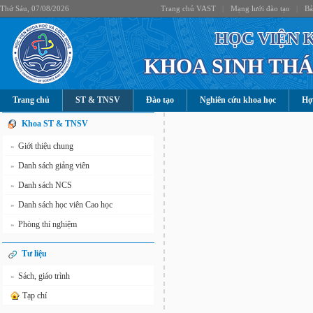
Thứ Sáu, 07/08/2026
Trang chủ VAST
|
Mạng lưới đào tạo
|
Bả
HỌC VIỆN 
KHOA SINH THÁ
Trang chủ
ST & TNSV
Đào tạo
Nghiên cứu khoa học
Hợ
Khoa ST & TNSV
Giới thiệu chung
»
Danh sách giảng viên
»
Danh sách NCS
»
Danh sách học viên Cao học
»
Phòng thí nghiệm
»
Tư liệu
Sách, giáo trình
»
Tạp chí