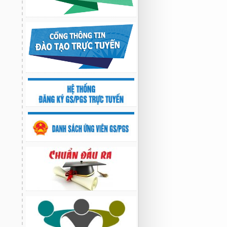
Nghiên cứu chế tạo hệ thống xác định
hướng vật thể độ chính xác cao dựa trên
từ kế và vật liệu biến hóa
9:33 sáng thứ hai, 03/08/2026