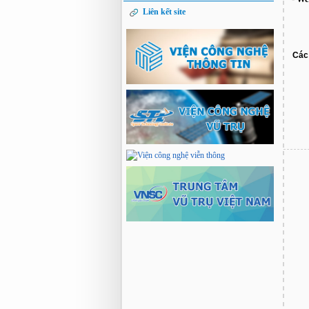
Liên kết site
Các 