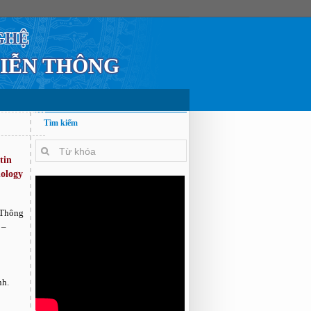
GHỆ
VIỄN THÔNG
Tìm kiếm
tin
nology
 Thông
 –
nh.