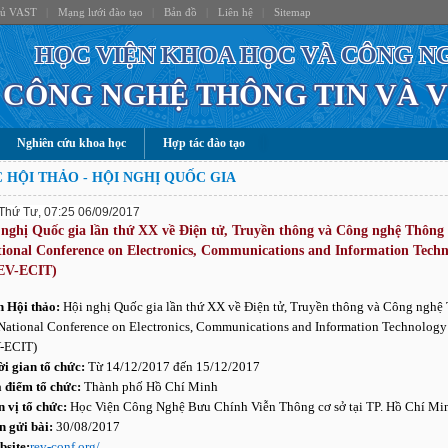
hủ VAST
|
Mạng lưới đào tạo
|
Bản đồ
|
Liên hệ
|
Sitemap
HỌC VIỆN KHOA HỌC VÀ CÔNG N
CÔNG NGHỆ THÔNG TIN VÀ 
Nghiên cứu khoa học
Hợp tác đào tạo
 HỘI THẢO - HỘI NGHỊ QUỐC GIA
Thứ Tư, 07:25 06/09/2017
 nghị Quốc gia lần thứ XX về Điện tử, Truyền thông và Công nghệ Thông 
tional Conference on Electronics, Communications and Information Tech
EV-ECIT)
n Hội thảo:
Hội nghị Quốc gia lần thứ XX về Điện tử, Truyền thông và Công nghệ
(National Conference on Electronics, Communications and Information Technology
-ECIT)
ời gian tổ chức:
Từ 14/12/2017 đến 15/12/2017
a điểm tổ chức:
Thành phố Hồ Chí Minh
n vị tổ chức:
Học Viện Công Nghệ Bưu Chính Viễn Thông cơ sở tại TP. Hồ Chí Mi
n gửi bài:
30/08/2017
bsite:
rev-conf.org/