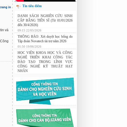
Tin tiêu điểm
trang in
Nghiên cứu chế tạo hệ thống xác định
DANH SÁCH NGHIÊN CỨU SINH
hướng vật thể độ chính xác cao dựa trên
CẤP BẰNG TIẾN SĨ (Từ 01/01/2026
từ kế và vật liệu biến hóa
đến 30/4/2026)
tin và
09:15 22/05/2026
THÔNG BÁO: Xét duyệt học bổng do
 Công
Tập đoàn Novatech tài trợ năm 2026
01:50 19/06/2026
HỌC VIỆN KHOA HỌC VÀ CÔNG
NGHỆ TRIỂN KHAI CÔNG TÁC
ĐÀO TẠO TRONG LĨNH VỰC
CÔNG NGHỆ KỸ THUẬT HẠT
NHÂN
03:41 08/07/2026
GIAO LƯU TRAO ĐỔI HỌC THUẬT
GIỮA HỌC VIỆN KHOA HỌC VÀ
CÔNG NGHỆ VỚI TRƯỜNG ĐẠI
HỌC OSAKA, TRƯỜNG TRUNG
HỌC HYOGO (NHẬT BẢN) VÀ
TRƯỜNG TRUNG HỌC PHỔ
THÔNG CHUYÊN KHOA HỌC TỰ
NHIÊN
02:22 23/07/2026