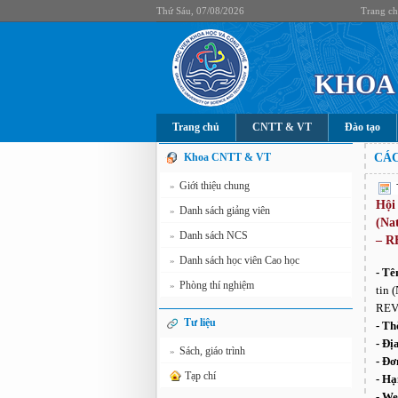
Thứ Sáu, 07/08/2026
Trang c
KHOA 
Trang chủ
CNTT & VT
Đào tạo
Khoa CNTT & VT
CÁC
Giới thiệu chung
»
Hội
Danh sách giảng viên
»
(Na
Danh sách NCS
»
– R
Danh sách học viên Cao học
»
- Tê
Phòng thí nghiệm
»
tin 
REV
Tư liệu
- Th
- Đị
Sách, giáo trình
»
- Đơ
Tạp chí
- Hạ
- We