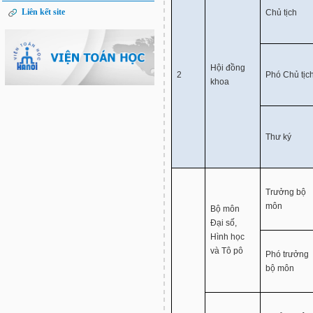
Liên kết site
Chủ tịch
Hội đồng
2
Phó Chủ tịc
khoa
Thư ký
Trưởng bộ
môn
Bộ môn
Đại số,
Hình học
và Tô pô
Phó trưởng
bộ môn