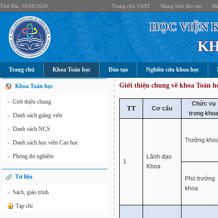
Thứ Hai, 10/08/2026
Trang chủ VAST
|
Mạng lưới đào tạo
|
Bả
HỌC VIỆN 
KH
Trang chủ
Khoa Toán học
Đào tạo
Nghiên cứu khoa học
Giới thiệu chung về khoa Toán h
Khoa Toán học
Giới thiệu chung
»
Chức vụ
TT
Cơ cấu
trong kho
Danh sách giảng viên
»
Danh sách NCS
»
Trưởng kho
Danh sách học viên Cao học
»
Phòng thí nghiệm
»
Lãnh đạo
1
Khoa
Tư liệu
Phó trưởng
khoa
Sách, giáo trình
»
Tạp chí