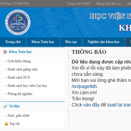
Thứ Sáu, 07/08/2026
Trang chủ VAST
|
Mạng lưới đào tạo
|
Bả
HỌC VIỆN 
KH
Trang chủ
Khoa Toán học
Đào tạo
Nghiên cứu khoa học
THÔNG BÁO
Khoa Toán học
Giới thiệu chung
Dữ liệu đang được cập nhậ
»
Xin lỗi vì lỗi này đã làm phi
Danh sách giảng viên
»
chưa sẵn sàng.
Danh sách NCS
»
Mời bạn vui lòng ghé thăm nộ
Danh sách học viên Cao học
/vn/page/kth
.
»
Xin cám ơn!
Phòng thí nghiệm
»
Trân trọng!
Click
vào đây
để
load lại tr
Tư liệu
Sách, giáo trình
»
Tạp chí