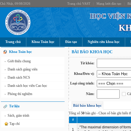
Chủ Nhật, 09/08/2026
Trang chủ VAST
|
Mạng lưới đào tạo
|
Bả
HỌC VIỆN 
KH
Trang chủ
Khoa Toán học
Đào tạo
Nghiên cứu khoa học
Khoa Toán học
BÀI BÁO KHOA HỌC
Giới thiệu chung
»
Từ khóa:
Danh sách giảng viên
»
Khoa/Đơn vị:
Danh sách NCS
»
Loại công trình:
Danh sách học viên Cao học
»
Phòng thí nghiệm
Năm:
Cá
»
Bài báo khoa học
Tư liệu
Tổng số
50
bản ghi - Chọn số bản ghi hiển th
Sách, giáo trình
»
#
Tạp chí
, "The maximal dimension of formal
1