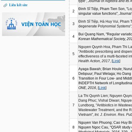
type",
Journal of Algebra and Its 
Liên kết site
Đinh Sĩ Tiệp, Pham Tien Son, "Loj
2
singular value functions",
Journal
Đinh Sĩ Tiệp, Hà Huy Vui, Pham T
3
degenerate Polynomial Systems"
Bui Quang Nam, "Regular variatio
4
Korean Mathematical Society, 20
Nguyen Quynh Hoa, Pham Thi Lan
"Antibiotic prescribing and dispens
5
effectiveness of a multi-faceted i
Health Action, 2017
, [
Link
]
Ayaga Bawah; Brian Houle; Nurul 
Debpuur; Paul Welaga; Ho Dang P
6
Transition in Four Low- and Midd
INDEPTH Network of Longitudina
ONE, 2016
, [
Link
]
La Thi Quynh Lien; Nguyen Quyn
Dang Phuc; Vishal Diwan; Nguyen
7
Lundborg, "Antibiotics in Wastewa
Wastewater Treatment, and the Rel
Vietnam",
Int. J. Environ. Res. Pu
Nguyen Van Phuong; Cao Huy Bi
8
Nguyen Ngoc Cau, "QSAR study on
Medicinal Materials, 2016
, 329 - 