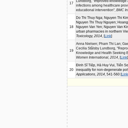
Lundborg, "Improved knowledge an
17
infections among healthcare provi
educational intervention",
BMC In
Do Thi Thuy Nga; Nguyen Thi K
Nguyen Thi Thuy Nguyen; Hoang 
18
Nguyen Van Yen; Nguyen Van Kinh;
urban pharmacies in northern Vie
Toxicology, 2014
, [
Link
]
Anna Nielsen; Pham Thi Lan; Ga
Cecilia Stålsby Lundborg, "Repro
19
Knowledge and Health Seeking Be
Women International, 2014
, [
Link
]
Đinh Sĩ Tiệp, Hà Huy Vui, Tiến S
20
inequality for non-degenerate po
Applications, 2014
, 541-560 [
Link