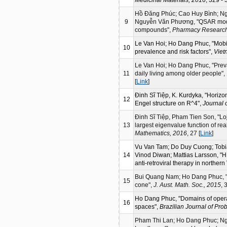
Hồ Đăng Phúc; Cao Huy Bình; N
9
Nguyễn Văn Phương, "QSAR model f
compounds",
Pharmacy Research
Le Van Hoi; Ho Dang Phuc, "Mobili
10
prevalence and risk factors",
Viet
Le Van Hoi; Ho Dang Phuc, "Prevalen
11
daily living among older people",
[
Link
]
Đinh Sĩ Tiệp, K. Kurdyka, "Horizon
12
Engel structure on R^4",
Journal 
Đinh Sĩ Tiệp, Pham Tien Son, "Loja
13
largest eigenvalue function of re
Mathematics, 2016
, 27 [
Link
]
Vu Van Tam; Do Duy Cuong; Tobi
14
Vinod Diwan; Mattias Larsson, "H
anti-retroviral therapy in norther
Bui Quang Nam; Ho Dang Phuc, "S
15
cone",
J. Aust. Math. Soc., 2015
, 
Ho Dang Phuc, "Domains of operat
16
spaces",
Brazilian Journal of Prob
Pham Thi Lan; Ho Dang Phuc; Ng