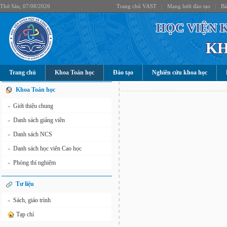
Thứ Sáu, 07/08/2026
Trang chủ VAST
|
Mạng lưới đào tạo
|
Bả
HỌC VIỆN 
KH
Trang chủ
Khoa Toán học
Đào tạo
Nghiên cứu khoa học
Khoa Toán học
Giới thiệu chung
»
Danh sách giảng viên
»
Danh sách NCS
»
Danh sách học viên Cao học
»
Phòng thí nghiệm
»
Tư liệu
Sách, giáo trình
»
Tạp chí