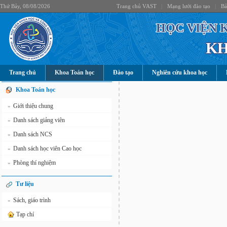
Thứ Bảy, 08/08/2026
Trang chủ VAST
|
Mạng lưới đào tạo
|
Bả
HỌC VIỆN 
KH
Trang chủ
Khoa Toán học
Đào tạo
Nghiên cứu khoa học
Khoa Toán học
Giới thiệu chung
»
Danh sách giảng viên
»
Danh sách NCS
»
Danh sách học viên Cao học
»
Phòng thí nghiệm
»
Tư liệu
Sách, giáo trình
»
Tạp chí