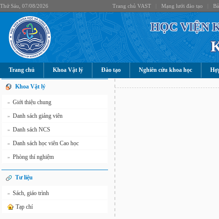
Thứ Sáu, 07/08/2026
Trang chủ VAST
|
Mạng lưới đào tạo
|
Bả
HỌC VIỆN 
Trang chủ
Khoa Vật lý
Đào tạo
Nghiên cứu khoa học
Hợp
Khoa Vật lý
Giới thiệu chung
»
Danh sách giảng viên
»
Danh sách NCS
»
Danh sách học viên Cao học
»
Phòng thí nghiệm
»
Tư liệu
Sách, giáo trình
»
Tạp chí