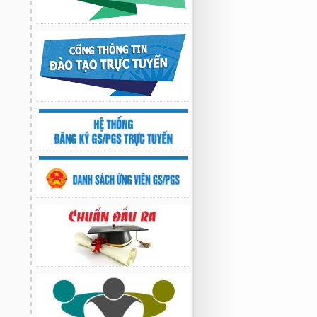
Nghiên cứu chế tạo hệ thống xác định
hướng vật thể độ chính xác cao dựa trên
từ kế và vật liệu biến hóa
9:33 sáng thứ hai, 03/08/2026