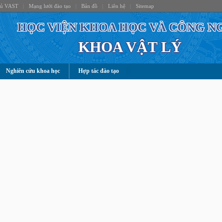
hủ VAST
|
Mạng lưới đào tạo
|
Bản đồ
|
Liên hệ
|
Sitemap
HỌC VIỆN KHOA HỌC VÀ CÔNG N
KHOA VẬT LÝ
Nghiên cứu khoa học
Hợp tác đào tạo