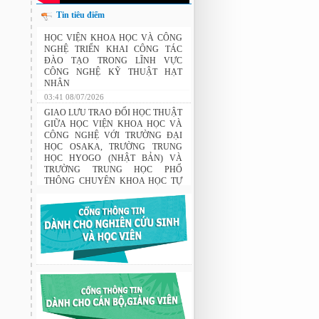
Tin tiêu điểm
THÔNG BÁO: Xét duyệt học bổng do
HỌC VIỆN KHOA HỌC VÀ CÔNG
Tập đoàn Novatech tài trợ năm 2026
NGHỆ TRIỂN KHAI CÔNG TÁC
ĐÀO TẠO TRONG LĨNH VỰC
CÔNG NGHỆ KỸ THUẬT HẠT
NHÂN
03:41 08/07/2026
GIAO LƯU TRAO ĐỔI HỌC THUẬT
GIỮA HỌC VIỆN KHOA HỌC VÀ
CÔNG NGHỆ VỚI TRƯỜNG ĐẠI
HỌC OSAKA, TRƯỜNG TRUNG
HỌC HYOGO (NHẬT BẢN) VÀ
TRƯỜNG TRUNG HỌC PHỔ
THÔNG CHUYÊN KHOA HỌC TỰ
NHIÊN
02:22 23/07/2026
THÔNG BÁO: Về việc đăng ký tham
gia lớp bồi dưỡng nghiệp vụ sư phạm
cho giảng viên.
03:12 29/07/2026
Nghiên cứu chế tạo hệ thống xác định
hướng vật thể độ chính xác cao dựa trên
từ kế và vật liệu biến hóa
9:33 sáng thứ hai, 03/08/2026