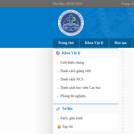
Thứ Bảy, 08/08/2026
Trang c
Trang chủ
Khoa Vật lý
Đào tạo
Khoa Vật lý
Giới thiệu chung
»
Danh sách giảng viên
»
Danh sách NCS
»
Danh sách học viên Cao học
»
Phòng thí nghiệm
»
Tư liệu
Sách, giáo trình
»
Tạp chí