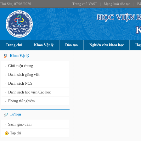
Thứ Sáu, 07/08/2026
Trang chủ VAST
|
Mạng lưới đào tạo
|
Bả
HỌC VIỆN 
Trang chủ
Khoa Vật lý
Đào tạo
Nghiên cứu khoa học
Hợp
Khoa Vật lý
Giới thiệu chung
»
Danh sách giảng viên
»
Danh sách NCS
»
Danh sách học viên Cao học
»
Phòng thí nghiệm
»
Tư liệu
Sách, giáo trình
»
Tạp chí