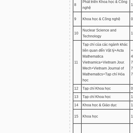
Phát triển Khoa học & Công
8
1
nghệ
9
Khoa học & Công nghệ
0
Nuclear Science and
10
1
Technology
Tạp chí của các ngành khác
liên quan đến Vật lý+Acta
+
Mathematica
4
11
Vietnamica+Vietnam Jour.
7
Mech+Vietnam Journal of
7
Mathematics+Tạp chí Hóa
7
học
12
Tạp chí Khoa học
0
13
Tạp chí Khoa học
1
14
Khoa học & Giáo dục
1
15
Khoa học
1