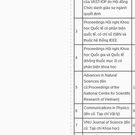
của VAST-IOP do Hội đồng
Chức danh giáo sư ngành
quyết định
Proceedings Hội nghị Khoa
học Quốc tế có phản biện
3
quốc tế, có chỉ số ISBN và
thuộc hệ thống IEEE
Proceedings Hội nghị Khoa
học Quốc gia và Quốc tế
4
(không thuốc mục 3) có
phản biện khoa học
Advances in Natural
Sciences (tên
5
cũ:Proceedings of the
1
National Centre for Scientific
Research of Vietnam)
Communications in Physics
6
0
(tên cũ: Tạp chí Vật lý)
VNU Journal of Science (tên
7
0
cũ: Tạp chí Khoa học)