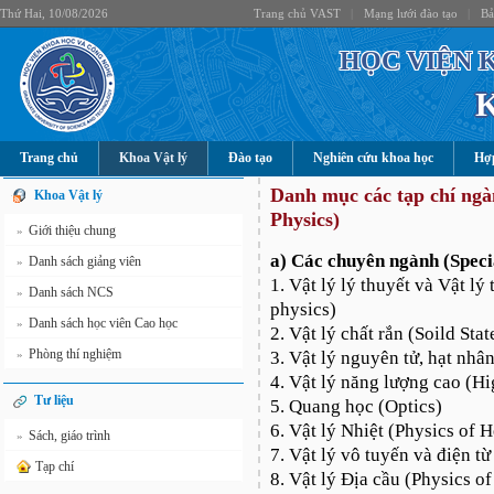
Thứ Hai, 10/08/2026
Trang chủ VAST
|
Mạng lưới đào tạo
|
Bả
HỌC VIỆN 
Trang chủ
Khoa Vật lý
Đào tạo
Nghiên cứu khoa học
Hợp
Danh mục các tạp chí ngành
Khoa Vật lý
Physics)
Giới thiệu chung
»
a) Các chuyên ngành (Speci
Danh sách giảng viên
»
1. Vật lý lý thuyết và Vật l
Danh sách NCS
»
physics)
Danh sách học viên Cao học
»
2. Vật lý chất rắn (Soild Sta
Phòng thí nghiệm
»
3. Vật lý nguyên tử, hạt nhâ
4. Vật lý năng lượng cao (H
Tư liệu
5. Quang học (Optics)
6. Vật lý Nhiệt (Physics of H
Sách, giáo trình
»
7. Vật lý vô tuyến và điện t
Tạp chí
8. Vật lý Địa cầu (Physics of