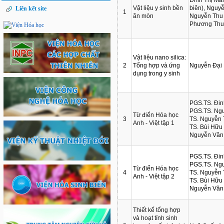
Vật liệu y sinh bền
biên), Nguy
Liên kết site
1
ăn mòn
Nguyễn Thu
Phương Thu
Vật liệu nano silica:
2
Tổng hợp và ứng
Nguyễn Đại 
dụng trong y sinh
PGS.TS. Đin
PGS.TS. Ng
Từ điển Hóa học
3
TS. Nguyễn 
Anh - Việt tập 1
TS. Bùi Hữu 
Nguyễn Văn
PGS.TS. Đin
PGS.TS. Ng
Từ điển Hóa học
4
TS. Nguyễn 
Anh - Việt tập 2
TS. Bùi Hữu 
Nguyễn Văn
Thiết kế tổng hợp
và hoạt tính sinh