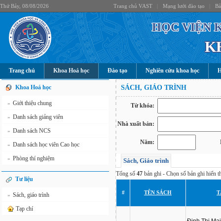
Thứ Bảy, 08/08/2026
Trang chủ VAST
|
Mạng lưới đào tạo
|
Bả
HỌC VIỆN 
K
Trang chủ
Khoa Hoá học
Đào tạo
Nghiên cứu khoa học
H
Khoa Hoá học
SÁCH, GIÁO TRÌNH
Giới thiệu chung
»
Từ khóa:
Danh sách giảng viên
»
Nhà xuất bản:
Danh sách NCS
»
Năm:
Danh sách học viên Cao học
»
Phòng thí nghiệm
»
Sách, Giáo trình
Tổng số
47
bản ghi - Chọn số bản ghi hiển th
Tư liệu
#
TÊN SÁCH
T
Sách, giáo trình
»
Tạp chí
Đinh Thị Ma