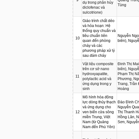
dụ trong phân hủy
Tùng
diclofenac và
sulcotrione)
Giáo trình chất dẻo
và hỏa hoạn: Hệ
thống quy chuẩn và
tiêu chuẩn liên
Nguyễn Ngọ
10
quan đến phòng
biên), Nguy
cháy và các
phương pháp xử lý
sau đám cháy
Vật liệu composite
Đinh Thị Ma
trên cơ sở nano
biên), Nguy
hydroxyapatite,
Phạm Thị N
11
polylactic acid và
Phương, Ngu
ứng dụng trong y
Trang, Trần 
sinh
Hoàng
Mô hình hóa động
lực dòng thủy thạch
Đào Đình Ch
và ứng dụng cho
Nguyễn Qua
12
ven biển cửa sông
Thị Thanh H
miền Trung, Việt
Hồng Lân, 
Nam (từ Quảng
Sơn, Nguyễ
Nam đến Phú Yên)