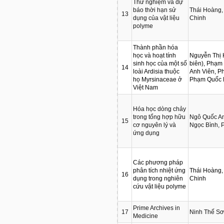
Thử nghiệm và dự
báo thời hạn sử
Thái Hoàng,
13
dụng của vật liệu
Chinh
polyme
Thành phần hóa
học và hoạt tính
Nguyễn Thị
sinh học của một số
biên), Phạm
14
loài Ardisia thuộc
Anh Viên, P
họ Myrsinaceae ở
Phạm Quốc 
Việt Nam
Hóa học dòng chảy
trong tổng hợp hữu
Ngô Quốc An
15
cơ nguyên lý và
Ngọc Bình,
ứng dụng
Các phương pháp
phân tích nhiệt ứng
Thái Hoàng,
16
dụng trong nghiên
Chinh
cứu vật liệu polyme
Prime Archives in
17
Ninh Thế S
Medicine