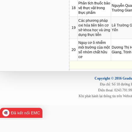
Phân tích thuốc bảo
Nguyễn Quan
18
vệ thực vật trong
Trường Gia
thực phẩm
Các phương pháp
oxi hóa tiên tiên cơ
Lê Trường G
19
sở khoa học và ứng
Yến
dụng thực tiễn
Nguy cơ ô nhiễm
môi trường của một
Dương Thị H
20
số nhóm chất hữu
Giang, Trịnh
cơ
Copyright © 2016 Gradua
Địa chỉ: Số 18 đường
Điện thoại: 0243.791.9
Khi phát hành lại thông tin trên Web
Đã kết nối EMC