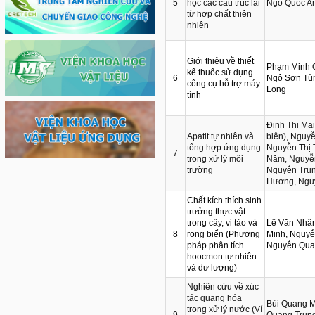
5
học các cấu trúc lai
Ngô Quốc A
từ hợp chất thiên
nhiên
Giới thiệu về thiết
Phạm Minh Q
kế thuốc sử dụng
6
Ngô Sơn Tù
công cụ hỗ trợ máy
Long
tính
Đinh Thị Ma
Apatit tự nhiên và
biên), Nguy
tổng hợp ứng dụng
Nguyễn Thị 
7
trong xử lý môi
Năm, Nguyễ
trường
Nguyễn Trun
Hương, Ngu
Chất kích thích sinh
trưởng thực vật
trong cây, vi tảo và
Lê Văn Nhân
8
rong biển (Phương
Minh, Nguyễ
pháp phân tích
Nguyễn Qua
hoocmon tự nhiên
và dư lượng)
Nghiên cứu về xúc
tác quang hóa
Bùi Quang M
trong xử lý nước (Ví
9
Quang Trun