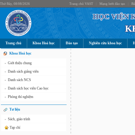
Thứ Bảy, 08/08/2026
Trang chủ VAST
|
Mạng lưới đào tạo
|
Bả
HỌC VIỆN 
K
Trang chủ
Khoa Hoá học
Đào tạo
Nghiên cứu khoa học
H
Khoa Hoá học
Giới thiệu chung
»
Danh sách giảng viên
»
Danh sách NCS
»
Danh sách học viên Cao học
»
Phòng thí nghiệm
»
Tư liệu
Sách, giáo trình
»
Tạp chí