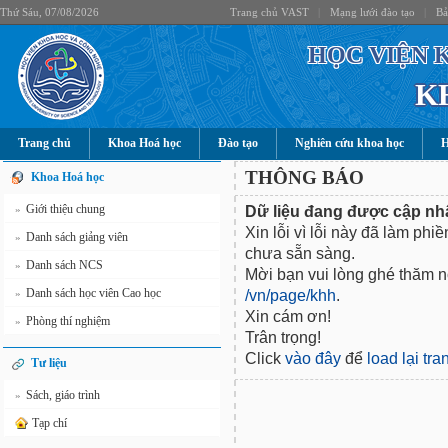
Thứ Sáu, 07/08/2026
Trang chủ VAST
|
Mạng lưới đào tạo
|
Bả
HỌC VIỆN 
K
Trang chủ
Khoa Hoá học
Đào tạo
Nghiên cứu khoa học
H
THÔNG BÁO
Khoa Hoá học
Giới thiệu chung
Dữ liệu đang được cập nhậ
»
Xin lỗi vì lỗi này đã làm phi
Danh sách giảng viên
»
chưa sẵn sàng.
Danh sách NCS
»
Mời bạn vui lòng ghé thăm nộ
Danh sách học viên Cao học
/vn/page/khh
.
»
Xin cám ơn!
Phòng thí nghiệm
»
Trân trọng!
Click
vào đây
để
load lại tr
Tư liệu
Sách, giáo trình
»
Tạp chí