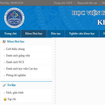
Thứ Bảy, 08/08/2026
Trang chủ VAST
|
Mạng lưới đào tạo
|
Bả
HỌC VIỆN 
K
Trang chủ
Khoa Hoá học
Đào tạo
Nghiên cứu khoa học
H
Khoa Hoá học
Giới thiệu chung
»
Danh sách giảng viên
»
Danh sách NCS
»
Danh sách học viên Cao học
»
Phòng thí nghiệm
»
Tư liệu
Sách, giáo trình
»
Tạp chí