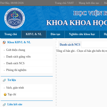
Thứ Bảy, 08/08/2026
Trang chủ VAST
|
Mạng lưới đào tạo
|
Bả
HỌC VIỆN 
KHOA KHOA HỌC
Trang chủ
KHVL & NL
Đào tạo
Nghiên cứu khoa học
Hợ
Khoa KHVL & NL
Danh sách NCS
Giới thiệu chung
»
Tổng số
bản ghi - Chọn số bản ghi hiển thị t
Danh sách giảng viên
»
Danh sách NCS
»
Phòng thí nghiệm
»
Tư liệu
Sách, giáo trình
»
Tạp chí
Liên kết site