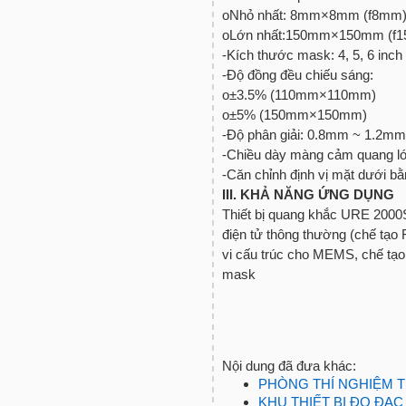
oNhỏ nhất: 8mm×8mm (f8mm
oLớn nhất:150mm×150mm (f
-Kích thước mask: 4, 5, 6 inch
-Độ đồng đều chiếu sáng:
o±3.5% (110mm×110mm)
o±5% (150mm×150mm)
-Độ phân giải: 0.8mm ~ 1.2mm
-Chiều dày màng cảm quang l
-Căn chỉnh định vị mặt dưới 
III. KHẢ NĂNG ỨNG DỤNG
Thiết bị quang khắc URE 2000S
điện tử thông thường (chế tạo F
vi cấu trúc cho MEMS, chế tạo 
mask
Nội dung đã đưa khác:
PHÒNG THÍ NGHIỆM 
KHU THIẾT BỊ ĐO ĐẠC