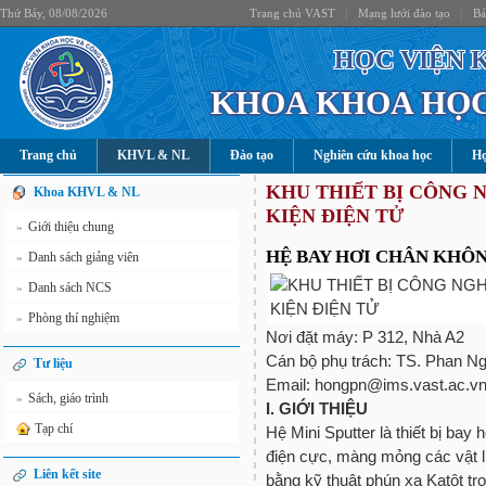
Thứ Bảy, 08/08/2026
Trang chủ VAST
|
Mạng lưới đào tạo
|
Bả
HỌC VIỆN 
KHOA KHOA HỌC
Trang chủ
KHVL & NL
Đào tạo
Nghiên cứu khoa học
Hợ
KHU THIẾT BỊ CÔNG 
Khoa KHVL & NL
KIỆN ĐIỆN TỬ
Giới thiệu chung
»
HỆ BAY HƠI CHÂN KHÔ
Danh sách giảng viên
»
Danh sách NCS
»
Phòng thí nghiệm
»
Nơi đặt máy: P 312, Nhà A2
Cán bộ phụ trách: TS. Phan 
Tư liệu
Email: hongpn@ims.vast.ac.v
Sách, giáo trình
»
I. GIỚI THIỆU
Tạp chí
Hệ Mini Sputter là thiết bị bay
điện cực, màng mỏng các vật l
Liên kết site
bằng kỹ thuật phún xạ Katôt tr