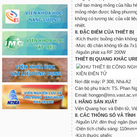
chế tạo màng mỏng của hầu hết
mỏng nhận được bằng phương 
không có tương tác của vật liệu
nhiệt.
II. ĐẶC ĐIỂM CỦA THIẾT BỊ
-Kích thước buồng chân không
-Mức độ chân không tối đa 7x10
-Nguồn phát xạ RF 200W
THIẾT BỊ QUANG KHẮC URE 
Nơi đặt máy: P 308, Nhà A2
Cán bộ phụ trách: TS. Phan 
Email: hongpn@ims.vast.ac.v
I. HÃNG SẢN XUẤT
Viện Quang học và Điện tử, V
II. CÁC THÔNG SỐ VÀ TÍN
-Nguồn UV: đèn thuỷ ngân (b
-Diện tích chiếu sáng: 11
-Kích thước phiến: