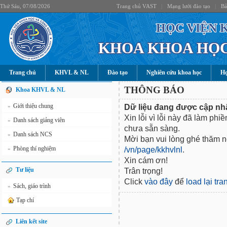
Thứ Sáu, 07/08/2026
Trang chủ VAST
|
Mạng lưới đào tạo
|
Bả
HỌC VIỆN 
KHOA KHOA HỌC
Trang chủ
KHVL & NL
Đào tạo
Nghiên cứu khoa học
Hợ
THÔNG BÁO
Khoa KHVL & NL
Giới thiệu chung
Dữ liệu đang được cập nhậ
»
Xin lỗi vì lỗi này đã làm phi
Danh sách giảng viên
»
chưa sẵn sàng.
Danh sách NCS
»
Mời bạn vui lòng ghé thăm nộ
Phòng thí nghiệm
/vn/page/kkhvlnl
.
»
Xin cám ơn!
Tư liệu
Trân trọng!
Click
vào đây
để
load lại tr
Sách, giáo trình
»
Tạp chí
Liên kết site