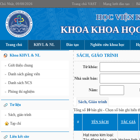
Chủ Nhật, 09/08/2026
Trang chủ VAST
|
Mạng lưới đào tạo
|
Bả
HỌC VIỆN 
KHOA KHOA HỌC
Trang chủ
KHVL & NL
Đào tạo
Nghiên cứu khoa học
Hợ
Khoa KHVL & NL
SÁCH, GIÁO TRÌNH
Giới thiệu chung
»
Từ khóa:
Danh sách giảng viên
»
Nhà xuất bản:
Danh sách NCS
»
Năm:
Phòng thí nghiệm
»
Sách, Giáo trình
Tư liệu
Tổng số
10
bản ghi - Chọn số bản ghi hiển th
Sách, giáo trình
»
#
TÊN SÁCH
TÁC GIẢ
Tạp chí
Hạt nano kim loại:
Liên kết site
Tác động hóa - sinh
Hoàng Anh