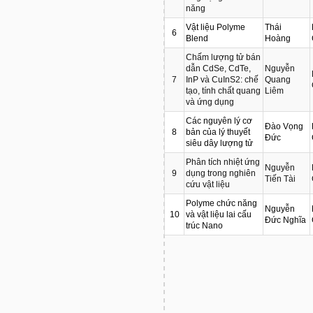
năng
Vật liệu Polyme
Thái
6
Blend
Hoàng
Chấm lượng tử bán
dẫn CdSe, CdTe,
Nguyễn
7
InP và CuInS2: chế
Quang
tạo, tính chất quang
Liêm
và ứng dụng
Các nguyên lý cơ
Đào Vọng
8
bản của lý thuyết
Đức
siêu dây lượng tử
Phân tích nhiệt ứng
Nguyễn
9
dụng trong nghiên
Tiến Tài
cứu vật liệu
Polyme chức năng
Nguyễn
10
và vật liệu lai cấu
Đức Nghĩa
trúc Nano