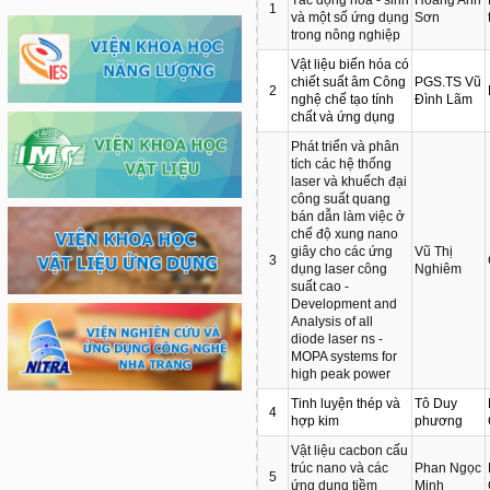
1
và một số ứng dụng
Sơn
trong nông nghiệp
Vật liệu biến hóa có
chiết suất âm Công
PGS.TS Vũ
2
nghệ chế tạo tính
Đình Lãm
chất và ứng dụng
Phát triển và phân
tích các hệ thống
laser và khuếch đại
công suất quang
bán dẫn làm việc ở
chế độ xung nano
giây cho các ứng
Vũ Thị
3
dụng laser công
Nghiêm
suất cao -
Development and
Analysis of all
diode laser ns -
MOPA systems for
high peak power
Tinh luyện thép và
Tô Duy
4
hợp kim
phương
Vật liệu cacbon cấu
trúc nano và các
Phan Ngọc
5
ứng dụng tiềm
Minh