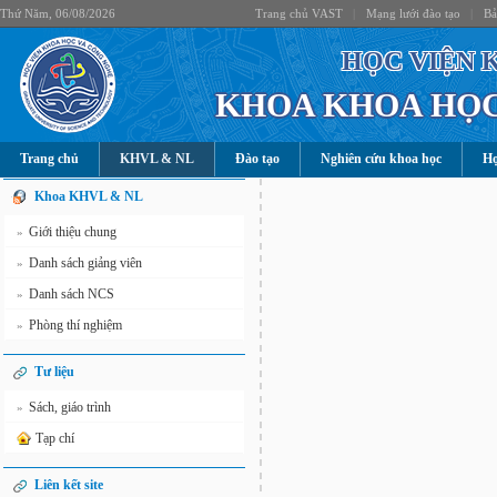
Thứ Năm, 06/08/2026
Trang chủ VAST
|
Mạng lưới đào tạo
|
Bả
HỌC VIỆN 
KHOA KHOA HỌC
Trang chủ
KHVL & NL
Đào tạo
Nghiên cứu khoa học
Hợ
Khoa KHVL & NL
Giới thiệu chung
»
Danh sách giảng viên
»
Danh sách NCS
»
Phòng thí nghiệm
»
Tư liệu
Sách, giáo trình
»
Tạp chí
Liên kết site