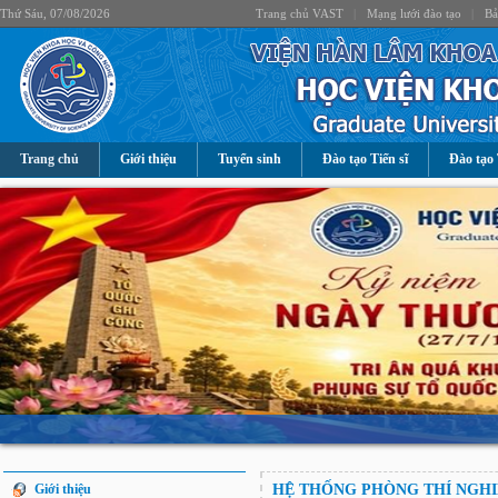
Thứ Sáu, 07/08/2026
Trang chủ VAST
|
Mạng lưới đào tạo
|
Bả
Trang chủ
Giới thiệu
Tuyển sinh
Đào tạo Tiến sĩ
Đào tạo 
Giới thiệu
HỆ THỐNG PHÒNG THÍ NGH