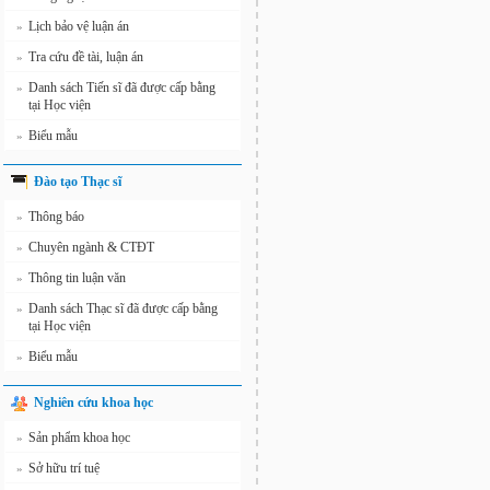
Lịch bảo vệ luận án
»
Tra cứu đề tài, luận án
»
Danh sách Tiến sĩ đã được cấp bằng
»
tại Học viện
Biểu mẫu
»
Đào tạo Thạc sĩ
Thông báo
»
Chuyên ngành & CTĐT
»
Thông tin luận văn
»
Danh sách Thạc sĩ đã được cấp bằng
»
tại Học viện
Biểu mẫu
»
Nghiên cứu khoa học
Sản phẩm khoa học
»
Sở hữu trí tuệ
»