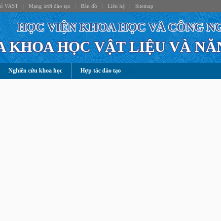
hủ VAST
|
Mạng lưới đào tạo
|
Bản đồ
|
Liên hệ
|
Sitemap
HỌC VIỆN KHOA HỌC VÀ CÔNG N
 KHOA HỌC VẬT LIỆU VÀ N
Nghiên cứu khoa học
Hợp tác đào tạo