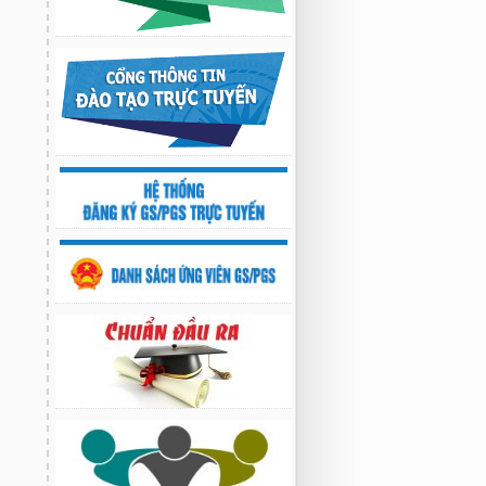
Nghiên cứu chế tạo hệ thống xác định
hướng vật thể độ chính xác cao dựa trên
từ kế và vật liệu biến hóa
9:33 sáng thứ hai, 03/08/2026