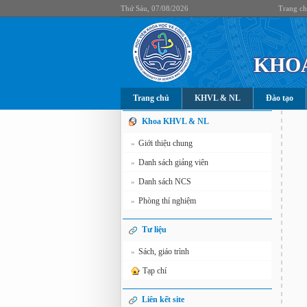
Thứ Sáu, 07/08/2026
Trang c
KHOA
Trang chủ
KHVL & NL
Đào tạo
Khoa KHVL & NL
Giới thiệu chung
»
Danh sách giảng viên
»
Danh sách NCS
»
Phòng thí nghiệm
»
Tư liệu
Sách, giáo trình
»
Tạp chí
Liên kết site