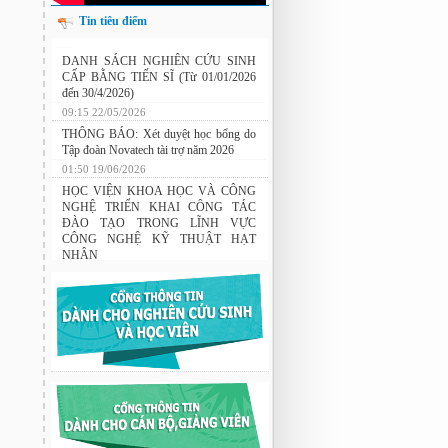
Tin tiêu điểm
Nghiên cứu chế tạo hệ thống xác định
hướng vật thể độ chính xác cao dựa trên
DANH SÁCH NGHIÊN CỨU SINH
từ kế và vật liệu biến hóa
CẤP BẰNG TIẾN SĨ (Từ 01/01/2026
đến 30/4/2026)
09:15 22/05/2026
THÔNG BÁO: Xét duyệt học bổng do
Tập đoàn Novatech tài trợ năm 2026
01:50 19/06/2026
HỌC VIỆN KHOA HỌC VÀ CÔNG
NGHỆ TRIỂN KHAI CÔNG TÁC
ĐÀO TẠO TRONG LĨNH VỰC
CÔNG NGHỆ KỸ THUẬT HẠT
NHÂN
03:41 08/07/2026
GIAO LƯU TRAO ĐỔI HỌC THUẬT
GIỮA HỌC VIỆN KHOA HỌC VÀ
CÔNG NGHỆ VỚI TRƯỜNG ĐẠI
HỌC OSAKA, TRƯỜNG TRUNG
HỌC HYOGO (NHẬT BẢN) VÀ
TRƯỜNG TRUNG HỌC PHỔ
THÔNG CHUYÊN KHOA HỌC TỰ
NHIÊN
02:22 23/07/2026