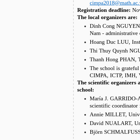
cimpa2018@math.ac.
Registration deadline:
No
The local organizers are:
Dinh Cong NGUYEN, I
Nam - administrative
Hoang Duc LUU, Inst
Thi Thuy Quynh NGU
Thanh Hong PHAN, Th
The school is grateful
CIMPA, ICTP, IMH, 
The scientific organizers a
school:
María J. GARRIDO-AT
scientific coordinator
Annie MILLET, Univer
David NUALART, Univ
Björn SCHMALFUSS, U