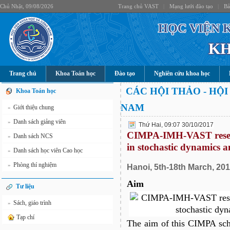
Chủ Nhật, 09/08/2026
Trang chủ VAST
|
Mạng lưới đào tạo
|
Bả
HỌC VIỆN 
KH
Trang chủ
Khoa Toán học
Đào tạo
Nghiên cứu khoa học
CÁC HỘI THẢO - HỘI
Khoa Toán học
NAM
Giới thiệu chung
»
Danh sách giảng viên
»
Thứ Hai, 09:07 30/10/2017
CIMPA-IMH-VAST resear
Danh sách NCS
»
in stochastic dynamics a
Danh sách học viên Cao học
»
Phòng thí nghiệm
»
Hanoi, 5th-18th March, 20
Aim
Tư liệu
Sách, giáo trình
»
Tạp chí
The aim of this CIMPA schoo