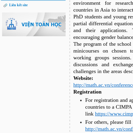
environment for resear
Liên kết site
countries in Asia to intera
PhD students and young res
partial differential equatio
and their applications.
encouraging gender balance
The program of the school 
minicourses on chosen t
working groups sessions. 
discussions and exchan
challenges in the areas des
Website:
http://math.ac.vn/confere
Registration
For registration and 
countries to a CIMPA f
link
https://www.cimp
For others, please fill
http://math.ac.vn/co