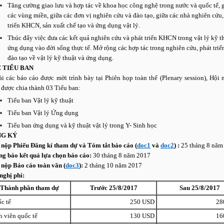
Tăng cường giao lưu và hợp tác về khoa học công nghệ trong nước và quốc tế, 
các vùng miền, giữa các đơn vị nghiên cứu và đào tạo, giữa các nhà nghiên cứu,
triển KHCN, sản xuất chế tạo và ứng dụng vật lý.
Thúc đẩy việc đưa các kết quả nghiên cứu và phát triển KHCN trong vật lý kỹ t
ứng dụng vào đời sống thực tế. Mở rộng các hợp tác trong nghiên cứu, phát triể
đào tạo về vật lý kỹ thuật và ứng dụng.
 TIỂU BAN
i các báo cáo được mời trình bày tại Phiên họp toàn thể (Plenary session), Hội 
 được chia thành 03 Tiểu ban:
Tiểu ban Vật lý kỹ thuật
Tiểu ban Vật lý Ứng dụng
Tiểu ban ứng dụng và kỹ thuật vật lý trong Y- Sinh học
NG KÝ
nộp Phiếu Đăng kí tham dự và Tóm tắt báo cáo (
doc1
và
doc2
) :
25 tháng 8 năm
g báo kết quả lựa chọn báo cáo:
30 tháng 8 năm 2017
nộp Báo cáo toàn văn (
doc3
):
2 tháng 10 năm 2017
nghị phí:
Thành phần tham dự
Trước 25/8/2017
Sau 25/8/2017
c tế
250 USD
28
h viên quốc tế
130 USD
16