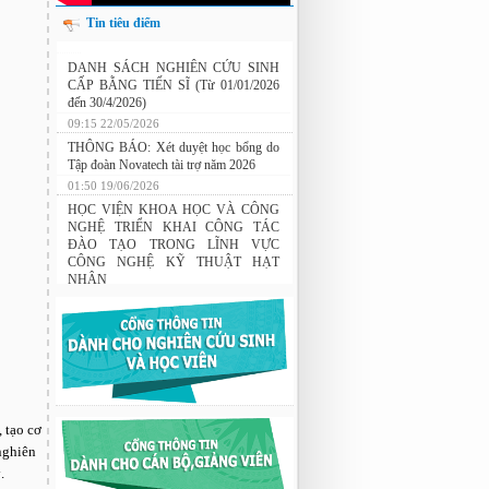
Tin tiêu điểm
Nghiên cứu chế tạo hệ thống xác định
hướng vật thể độ chính xác cao dựa trên
từ kế và vật liệu biến hóa
DANH SÁCH NGHIÊN CỨU SINH
CẤP BẰNG TIẾN SĨ (Từ 01/01/2026
đến 30/4/2026)
09:15 22/05/2026
THÔNG BÁO: Xét duyệt học bổng do
Tập đoàn Novatech tài trợ năm 2026
01:50 19/06/2026
HỌC VIỆN KHOA HỌC VÀ CÔNG
NGHỆ TRIỂN KHAI CÔNG TÁC
ĐÀO TẠO TRONG LĨNH VỰC
CÔNG NGHỆ KỸ THUẬT HẠT
NHÂN
03:41 08/07/2026
GIAO LƯU TRAO ĐỔI HỌC THUẬT
GIỮA HỌC VIỆN KHOA HỌC VÀ
CÔNG NGHỆ VỚI TRƯỜNG ĐẠI
HỌC OSAKA, TRƯỜNG TRUNG
HỌC HYOGO (NHẬT BẢN) VÀ
 tạo cơ
TRƯỜNG TRUNG HỌC PHỔ
 nghiên
THÔNG CHUYÊN KHOA HỌC TỰ
NHIÊN
.