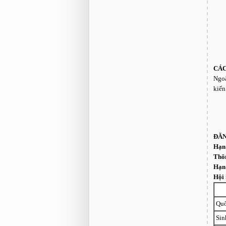
CÁC
Ngoà
kiến
ĐĂ
Hạn 
Thôn
Hạn 
Hội 
Quố
Sin