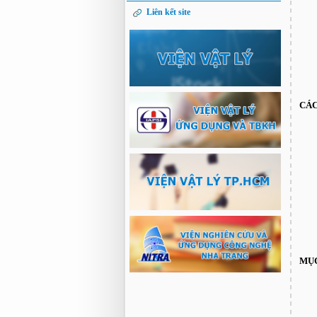
Liên kết site
CÁC
MỤC