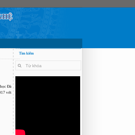
GHỆ
Tìm kiếm
 học Đà
017 với