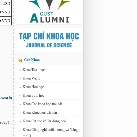
0 USD
00 VND
00 VND
Các Khoa
Khoa Toán học
»
Khoa Vật lý
»
Khoa Hoá học
»
Khoa Sinh học
»
trang in
Khoa Các khoa học trái đất
»
Khoa Khoa học vật liệu
»
Khoa Cơ học và Tự động hoá
»
-2017)
Khoa Công nghệ môi trường và Năng
»
lượng