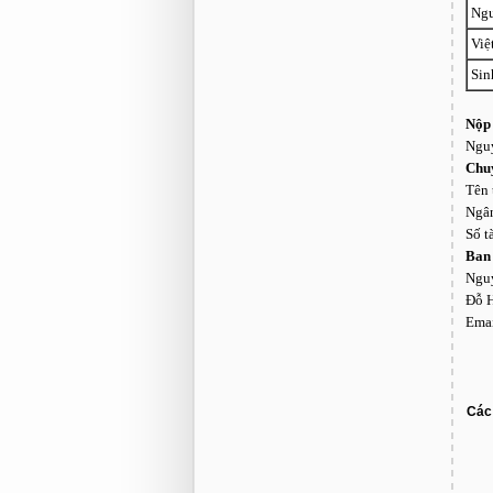
Ngư
Việ
Sin
Nộp 
Nguy
Chu
Tên 
Ngân
Số t
Ban 
Nguy
Đỗ H
Ema
Các 