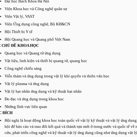
Đại học Bách Khoa Hà Nội
Viện Khoa học và Công nghệ quân sự
Viện Vật lý, VAST
Viện Ứng dụng công nghệ, Bộ KH&CN
Hội Thiết bị Y tế
Hội Quang học và Quang phổ Việt Nam
 CHỦ ĐỀ KHOA HỌC
Quang học và Quang tử ứng dụng
Vật liệu, linh kiện và thiết bị quang tử, quang học
Công nghệ chiếu sáng
Viễn thám và ứng dụng trong vật lý khí quyển và thiên văn học
Vật lý plasma và ứng dụng
Vật lý hạt nhân ứng dụng và kỹ thuật hạt nhân
Đo đạc và ứng dụng trong khoa học
Những lĩnh vực liên quan
 ĐÍCH
Hội nghị là hoạt động khoa học toàn quốc về vật lý kỹ thuật và vật lý ứng dụng,
hội để báo cáo và trao đổi kết quả và thành tựu mới ở trong nước và quốc tế về
cứu, phát triển công nghệ và kỹ thuật vật lý ứng dụng cũng như ứng dụng vật lý