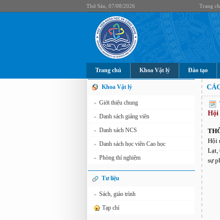
Thứ Sáu, 07/08/2026
Trang c
Trang chủ
Khoa Vật lý
Đào tạo
Khoa Vật lý
CÁC
Giới thiệu chung
»
Hội
Danh sách giảng viên
»
Danh sách NCS
»
THÔ
Hội 
Danh sách học viên Cao học
»
Lạt,
Phòng thí nghiệm
»
sự p
Tư liệu
Sách, giáo trình
»
Tạp chí