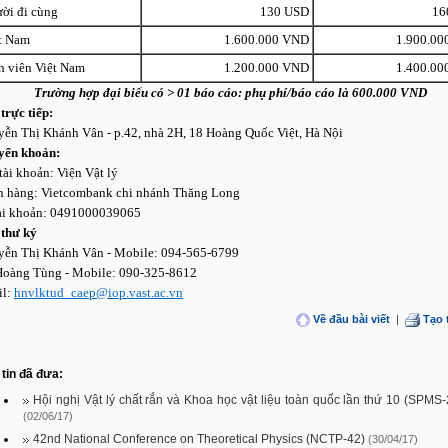
ời đi cùng
130 USD
16
t Nam
1.600.000 VND
1.900.0
h viên Việt Nam
1.200.000 VND
1.400.0
Trường hợp đại biểu có > 01 báo cáo: phụ phí/báo cáo là 600.000 VND
trực tiếp:
ễn Thị Khánh Vân - p.42, nhà 2H, 18 Hoàng Quốc Việt, Hà Nội
yển khoản:
tài khoản: Viện Vật lý
 hàng: Vietcombank chi nhánh Thăng Long
ài khoản: 0491000039065
thư ký
ễn Thị Khánh Vân - Mobile: 094-565-6799
oàng Tùng - Mobile: 090-325-8612
il:
hnvlktud_caep@iop.vast.ac.vn
Về đầu bài viết
|
Tạo 
tin đã đưa:
Hội nghị Vật lý chất rắn và Khoa học vật liệu toàn quốc lần thứ 10 (SPMS
(02/06/17)
42nd National Conference on Theoretical Physics (NCTP-42)
(30/04/17)