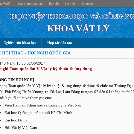
hủ VAST
|
Mạng lưới đào tạo
|
Bản đồ
|
Liên hệ
|
Sitemap
HỌC VIỆN KHOA HỌC VÀ CÔNG N
KHOA VẬT LÝ
Nghiên cứu khoa học
Hợp tác đào tạo
 HỘI THẢO - HỘI NGHỊ QUỐC GIA
Thứ Năm, 10:36 01/06/2017
 nghị Toàn quốc lần V Vật lý kỹ thuật & ứng dụng
NG TIN HỘI NGHỊ
nghị Toàn quốc lần V Vật lý kỹ thuật & ứng dụng sẽ được tổ chức tại Trường Đại
 01 Phù Đổng Thiên Vương, tp. Đà Lạt, Lâm Đồng từ ngày 02 đến 04 tháng mười 2
hối hợp tổ chức và tham gia của:
Viện Hàn lâm Khoa học và Công nghệ Việt Nam
Đại học Quốc gia thành phố Hồ Chí Minh
Đại học Đà Lạt
Hội Vật lý Việt Nam