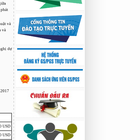
02:22 23/07/2026
giữa
Nghiên cứu chế tạo hệ thống xác định
 phát
hướng vật thể độ chính xác cao dựa trên
từ kế và vật liệu biến hóa
huật và
9:33 sáng thứ hai, 03/08/2026
n và
nghị dự
 2017
0 USD
0 USD