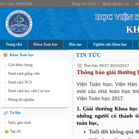
Chủ Nhật, 09/08/2026
Trang chủ VAST
|
Mạng lưới đào tạo
|
Bả
HỌC VIỆN 
KH
Trang chủ
Khoa Toán học
Đào tạo
Nghiên cứu khoa học
TIN TỨC
Khoa Toán học
Giới thiệu chung
»
Thứ Hai, 09:57 30/10/2017
Thông báo giải thưởng 
Danh sách giảng viên
»
Danh sách NCS
»
Viện Toán học, Viện Hà
mời các nhà toán học tr
Danh sách học viên Cao học
»
Viện Toán học 2017.
Phòng thí nghiệm
»
1. Giải thưởng Khoa học
Tư liệu
những người có thành tí
toán học,
Sách, giáo trình
»
Tuổi đời không quá 4
Tạp chí