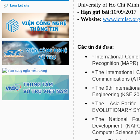
University of Ho Chi Minh 
Liên kết site
-
Hạn gửi bài
:10/09/2017
-
Website
:
www.icmlsc.org
Các tin đã đưa:
International Conf
Recognition (MAPR)
The International 
Communications (AT
The 9th Internatio
Engineering (KSE 20
The Asia-Pacif
EVOLUTIONARY SYS
The National Fou
Development (NAFO
Computer Science (N