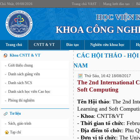
Chủ Nhật, 09/08/2026
Trang chủ VAST
|
Mạng lưới đào tạo
|
Bả
HỌC VIỆN 
KHOA CÔNG NGHỆ
Trang chủ
CNTT & VT
Đào tạo
Nghiên cứu khoa học
Hợ
CÁC HỘI THẢO - HỘI
Khoa CNTT & VT
NAM
Giới thiệu chung
»
Danh sách giảng viên
»
Thứ Sáu, 16:42 18/08/2017
The 2nd International 
Danh sách NCS
»
Soft Computing
Danh sách học viên Cao học
»
Phòng thí nghiệm
»
Tên Hội thảo
: The 2nd In
Learning and Soft Computi
Tư liệu
-
Khoa
: CNTT&VT
-
Thời gian tổ chức
: Febru
Sách, giáo trình
»
-
Địa điểm tổ chức
: Phu Q
Tạp chí
-
Đơn vị tổ chức
: The Univ