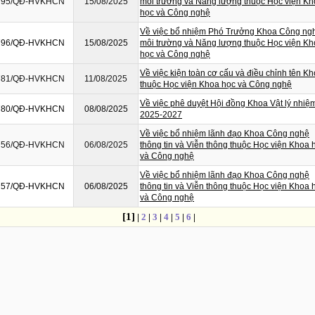
795/QĐ-HVKHCN
15/08/2025
môi trường và Năng lượng thuộc Học viện K
học và Công nghệ
Về việc bổ nhiệm Phó Trưởng Khoa Công ng
796/QĐ-HVKHCN
15/08/2025
môi trường và Năng lượng thuộc Học viện K
học và Công nghệ
Về việc kiện toàn cơ cấu và điều chỉnh tên K
781/QĐ-HVKHCN
11/08/2025
thuộc Học viện Khoa học và Công nghệ
Về việc phê duyệt Hội đồng Khoa Vật lý nhiệ
780/QĐ-HVKHCN
08/08/2025
2025-2027
Về việc bổ nhiệm lãnh đạo Khoa Công nghệ
756/QĐ-HVKHCN
06/08/2025
thông tin và Viễn thông thuộc Học viện Khoa 
và Công nghệ
Về việc bổ nhiệm lãnh đạo Khoa Công nghệ
757/QĐ-HVKHCN
06/08/2025
thông tin và Viễn thông thuộc Học viện Khoa 
và Công nghệ
[1]
|
2
|
3
|
4
|
5
|
6
|