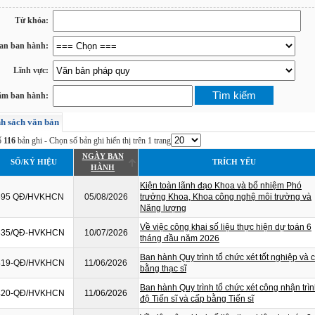
Từ khóa:
an ban hành:
Lĩnh vực:
m ban hành:
h sách văn bản
ố
116
bản ghi - Chọn số bản ghi hiển thị trên 1 trang
NGÀY BAN
SỐ/KÝ HIỆU
TRÍCH YẾU
HÀNH
Kiện toàn lãnh đạo Khoa và bổ nhiệm Phó
695 QĐ/HVKHCN
05/08/2026
trưởng Khoa, Khoa công nghệ môi trường và
Năng lượng
Về việc công khai số liệu thực hiện dự toán 6
635/QĐ-HVKHCN
10/07/2026
tháng đầu năm 2026
Ban hành Quy trình tổ chức xét tốt nghiệp và 
419-QĐ/HVKHCN
11/06/2026
bằng thạc sĩ
Ban hành Quy trình tổ chức xét công nhận trì
420-QĐ/HVKHCN
11/06/2026
độ Tiến sĩ và cấp bằng Tiến sĩ