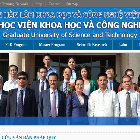
c Training Network
|
Map
|
Contact
|
Sitemap
PhD Program
Master Program
Scientific Research
Labo
I
.
 CỨU VĂN BẢN PHÁP QUY