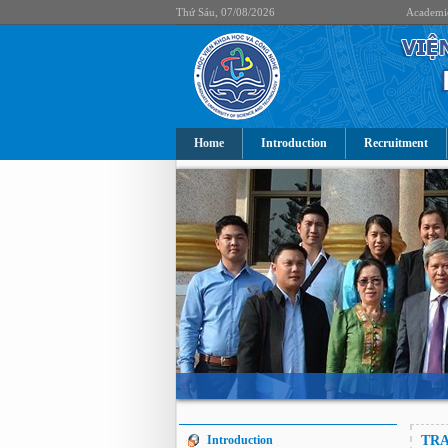
Thứ Sáu, 07/08/2026
Academi
Home
Introduction
Recruitment
Introduction
TRA