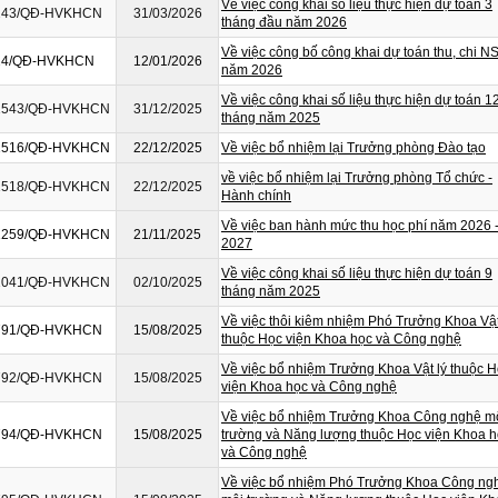
Về việc công khai số liệu thực hiện dự toán 3
243/QĐ-HVKHCN
31/03/2026
tháng đầu năm 2026
Về việc công bố công khai dự toán thu, chi 
24/QĐ-HVKHCN
12/01/2026
năm 2026
Về việc công khai số liệu thực hiện dự toán 1
1543/QĐ-HVKHCN
31/12/2025
tháng năm 2025
1516/QĐ-HVKHCN
22/12/2025
Về việc bổ nhiệm lại Trưởng phòng Đào tạo
về việc bổ nhiệm lại Trưởng phòng Tổ chức -
1518/QĐ-HVKHCN
22/12/2025
Hành chính
Về việc ban hành mức thu học phí năm 2026 
1259/QĐ-HVKHCN
21/11/2025
2027
Về việc công khai số liệu thực hiện dự toán 9
1041/QĐ-HVKHCN
02/10/2025
tháng năm 2025
Về việc thôi kiêm nhiệm Phó Trưởng Khoa Vật
791/QĐ-HVKHCN
15/08/2025
thuộc Học viện Khoa học và Công nghệ
Về việc bổ nhiệm Trưởng Khoa Vật lý thuộc 
792/QĐ-HVKHCN
15/08/2025
viện Khoa học và Công nghệ
Về việc bổ nhiệm Trưởng Khoa Công nghệ m
794/QĐ-HVKHCN
15/08/2025
trường và Năng lượng thuộc Học viện Khoa 
và Công nghệ
Về việc bổ nhiệm Phó Trưởng Khoa Công ng