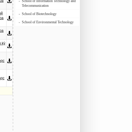
hoa
School of Information Technology and
»
Telecommunication
hệ
School of Biotechnology
»
hoa
School of Environmental Technology
»
hoa
m kỳ
học
học