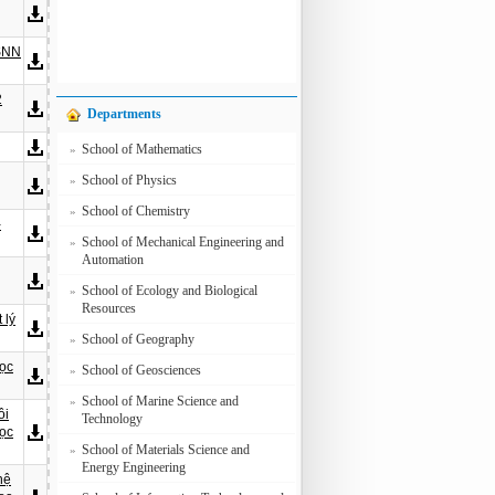
NSNN
2
Departments
School of Mathematics
»
School of Physics
»
School of Chemistry
»
-
School of Mechanical Engineering and
»
Automation
School of Ecology and Biological
»
Resources
 lý
School of Geography
»
Học
School of Geosciences
»
School of Marine Science and
»
ôi
Technology
học
School of Materials Science and
»
Energy Engineering
hệ