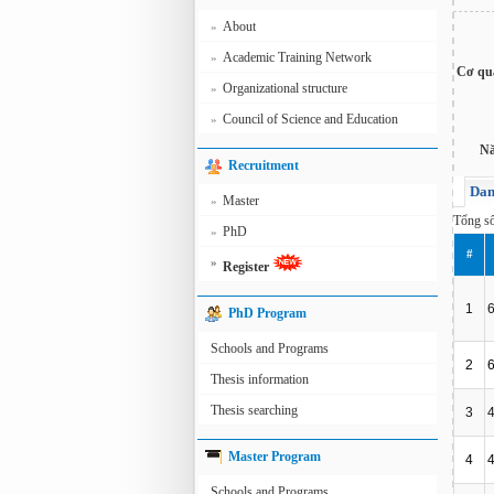
About
»
Academic Training Network
»
Cơ qu
Organizational structure
»
Council of Science and Education
»
Nă
Recruitment
Dan
Master
»
Tổng s
PhD
»
#
»
Register
1
PhD Program
Schools and Programs
2
Thesis information
Thesis searching
3
Master Program
4
Schools and Programs