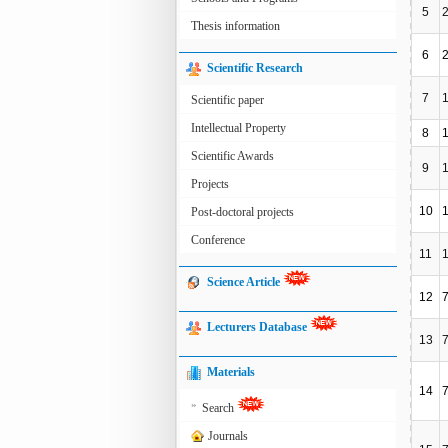
5
Thesis information
6
Scientific Research
7
Scientific paper
Intellectual Property
8
Scientific Awards
9
Projects
10
Post-doctoral projects
Conference
11
Science Article
12
Lecturers Database
13
Materials
14
»
Search
Journals