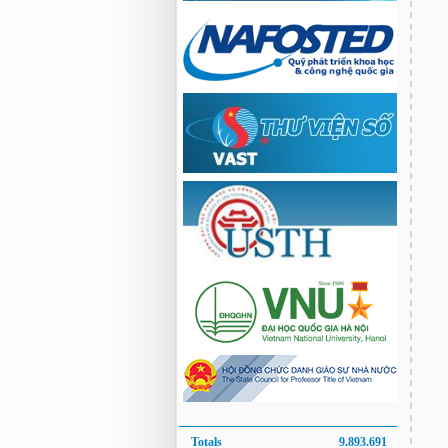
Totals
9.893.691