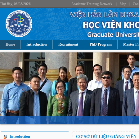
Thứ Bảy, 08/08/2026
Academic Training Network
|
Map
|
Cont
Home
Introduction
Recruitment
PhD Program
Master P
Introduction
CƠ SỞ DỮ LIỆU GIẢNG VIÊN