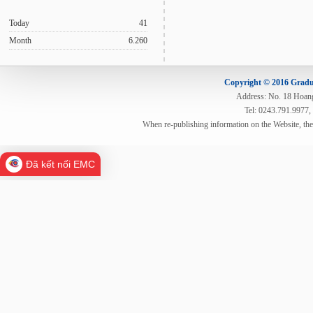
Today
41
Month
6.260
Copyright © 2016 Gradua
Address: No. 18 Hoang 
Tel: 0243.791.9977,
When re-publishing information on the Website, th
Đã kết nối EMC