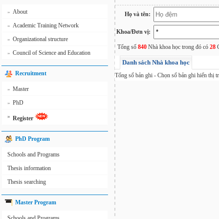
About
»
Họ và tên:
Academic Training Network
»
Khoa/Đơn vị:
Organizational structure
»
Tổng số
840
Nhà khoa học trong đó có
28
G
Council of Science and Education
»
Danh sách Nhà khoa học
Recruitment
Tổng số
bản ghi - Chọn số bản ghi hiển thị t
Master
»
PhD
»
»
Register
PhD Program
Schools and Programs
Thesis information
Thesis searching
Master Program
Schools and Programs