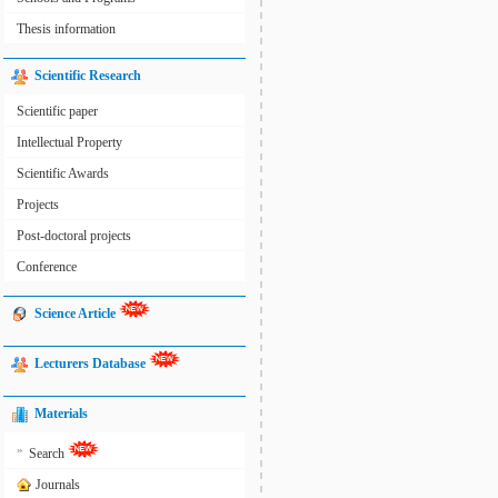
Thesis information
Scientific Research
Scientific paper
Intellectual Property
Scientific Awards
Projects
Post-doctoral projects
Conference
Science Article
Lecturers Database
Materials
»
Search
Journals