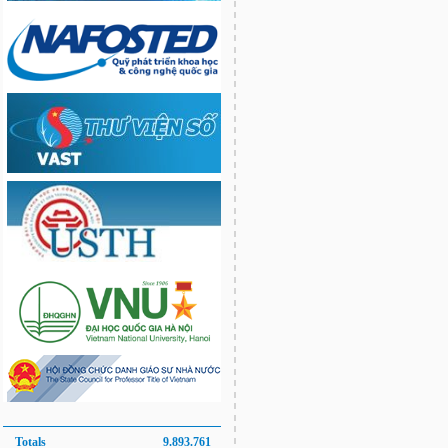
Totals
9.893.761