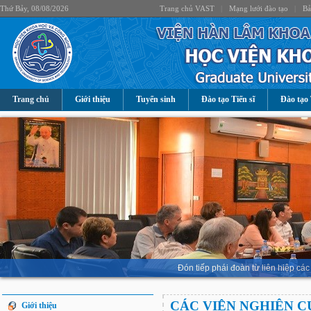
Thứ Bảy, 08/08/2026
Trang chủ VAST
|
Mạng lưới đào tạo
|
Bả
Trang chủ
Giới thiệu
Tuyển sinh
Đào tạo Tiến sĩ
Đào tạo 
Đón tiếp phái đoàn từ liên hiệp 
CÁC VIỆN NGHIÊN C
Giới thiệu