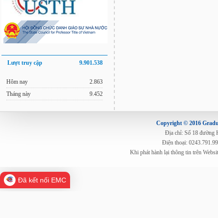
Lượt truy cập
9.901.538
Hôm nay
2.863
Tháng này
9.452
Copyright © 2016 Gradua
Địa chỉ: Số 18 đường
Điện thoại: 0243.791.9
Khi phát hành lại thông tin trên Web
Đã kết nối EMC