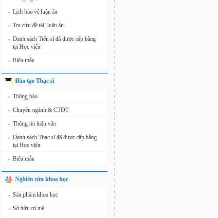
Lịch bảo vệ luận án
»
Tra cứu đề tài, luận án
»
Danh sách Tiến sĩ đã được cấp bằng
»
tại Học viện
Biểu mẫu
»
Đào tạo Thạc sĩ
Thông báo
»
Chuyên ngành & CTĐT
»
Thông tin luận văn
»
Danh sách Thạc sĩ đã được cấp bằng
»
tại Học viện
Biểu mẫu
»
Nghiên cứu khoa học
Sản phẩm khoa học
»
Sở hữu trí tuệ
»