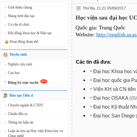
Giới thiệu chung
»
Thứ Ba, 21:21 05/09/2017
Mạng lưới đào tạo
»
Học viện sau đại học U
Cơ cấu tổ chức
»
Quốc gia: Trung Quốc
Hội đồng khoa học & Đào tạo
»
Website:
http://english.ucas
Hoạt động đoàn thể
Tuyển sinh
Các tin đã đưa:
Nghiên cứu sinh
»
Đại học Khoa học 
Cao học
»
Đại học quốc gia 
»
Đăng ký trực tuyến
Viện KH và CN tiên 
Đào tạo Tiến sĩ
Đại học OSAKA
(05
Chuyên ngành & CTĐT
»
Đại học Kỹ thuật N
Chuẩn đầu ra
»
Đại học San Diego
Thông tin luận án
»
Luận án lưu tại Học viện Khoa học và
»
Công nghệ