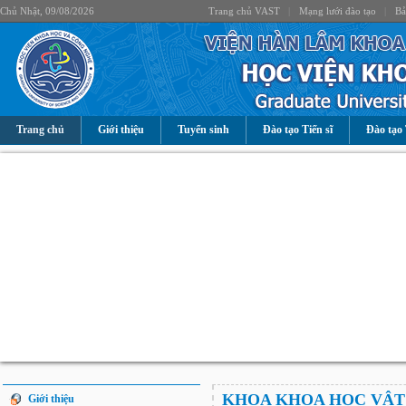
Chủ Nhật, 09/08/2026
Trang chủ VAST
|
Mạng lưới đào tạo
|
Bả
Trang chủ
Giới thiệu
Tuyển sinh
Đào tạo Tiến sĩ
Đào tạo 
KHOA KHOA HỌC VẬT
Giới thiệu