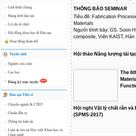
Giới thiệu chung
»
THÔNG BÁO SEMINAR
Mạng lưới đào tạo
»
Tiêu đề: Fabrication Proces
Materials
Cơ cấu tổ chức
»
Người trình bày: GS. Soon 
Hội đồng khoa học & Đào tạo
»
composite, Viện KAIST, Hàn
Hoạt động đoàn thể
Hội thảo Năng lượng tái tạ
Tuyển sinh
Nghiên cứu sinh
»
The 6
Cao học
»
Materi
»
Đăng ký trực tuyến
Functi
Đào tạo Tiến sĩ
Chuyên ngành & CTĐT
»
Hội nghị Vật lý chất rắn và
Chuẩn đầu ra
»
(SPMS-2017)
Thông tin luận án
»
Luận án lưu tại Học viện Khoa học và
»
Công nghệ