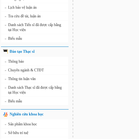
Lịch bảo vệ luận án
»
Tra cứu đề tài, luận án
»
Danh sách Tiến sĩ đã được cấp bằng
»
tại Học viện
Biểu mẫu
»
Đào tạo Thạc sĩ
Thông báo
»
Chuyên ngành & CTĐT
»
Thông tin luận văn
»
Danh sách Thạc sĩ đã được cấp bằng
»
tại Học viện
Biểu mẫu
»
Nghiên cứu khoa học
Sản phẩm khoa học
»
Sở hữu trí tuệ
»