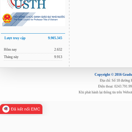
Lượt truy cập
9.905.345
Hôm nay
2.632
Tháng này
9.913
Copyright © 2016 Gradua
Địa chỉ: Số 18 đường
Điện thoại: 0243.791.9
Khi phát hành lại thông tin trên Web
Đã kết nối EMC