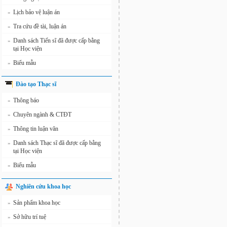
Lịch bảo vệ luận án
»
Tra cứu đề tài, luận án
»
Danh sách Tiến sĩ đã được cấp bằng
»
tại Học viện
Biểu mẫu
»
Đào tạo Thạc sĩ
Thông báo
»
Chuyên ngành & CTĐT
»
Thông tin luận văn
»
Danh sách Thạc sĩ đã được cấp bằng
»
tại Học viện
Biểu mẫu
»
Nghiên cứu khoa học
Sản phẩm khoa học
»
Sở hữu trí tuệ
»