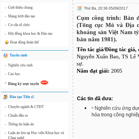
Giới thiệu chung
»
Thứ Ba, 20:36 05/09/2017
Mạng lưới đào tạo
»
Cụm công trình: Bản đồ
(Tổng cục Mỏ và Địa 
Cơ cấu tổ chức
»
khoáng sản Việt Nam tỷ 
Hội đồng khoa học & Đào tạo
»
bản năm 1981).
Hoạt động đoàn thể
Tên tác giả/Đồng tác giả,
Tuyển sinh
Nguyễn Xuân Bao, TS Lê V
sự.
Nghiên cứu sinh
»
Năm đạt giải:
2005
Cao học
»
»
Đăng ký trực tuyến
Đào tạo Tiến sĩ
Các tin đã đưa:
Chuyên ngành & CTĐT
»
Nghiên cứu ứng dụng
hóa trong công nghiệ
Chuẩn đầu ra
»
Thông tin luận án
»
Luận án lưu tại Học viện Khoa học và
»
Công nghệ