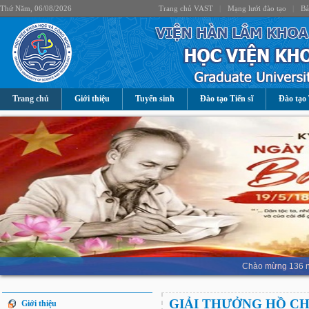
Thứ Năm, 06/08/2026
Trang chủ VAST
|
Mạng lưới đào tạo
|
Bả
Trang chủ
Giới thiệu
Tuyển sinh
Đào tạo Tiến sĩ
Đào tạo 
Chào mừng 136 nă
GIẢI THƯỞNG HỒ CH
Giới thiệu