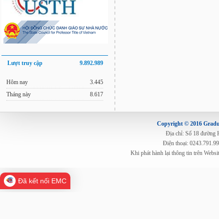
Lượt truy cập
9.892.989
Hôm nay
3.445
Tháng này
8.617
Copyright © 2016 Gradua
Địa chỉ: Số 18 đường
Điện thoại: 0243.791.9
Khi phát hành lại thông tin trên Web
Đã kết nối EMC