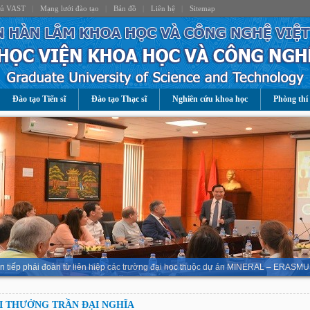
hủ VAST
|
Mạng lưới đào tạo
|
Bản đồ
|
Liên hệ
|
Sitemap
Đào tạo Tiến sĩ
Đào tạo Thạc sĩ
Nghiên cứu khoa học
Phòng thí
n tiếp phái đoàn từ liên hiệp các trường đại học thuộc dự án MINERAL – ERASMU
I THƯỞNG TRẦN ĐẠI NGHĨA