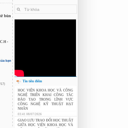
từ bùn
C.H -
 của bạn
Tin tiêu điểm
/17)
THÔNG BÁO: Xét duyệt học bổng do
HỌC VIỆN KHOA HỌC VÀ CÔNG
Tập đoàn Novatech tài trợ năm 2026
NGHỆ TRIỂN KHAI CÔNG TÁC
ĐÀO TẠO TRONG LĨNH VỰC
CÔNG NGHỆ KỸ THUẬT HẠT
NHÂN
03:41 08/07/2026
GIAO LƯU TRAO ĐỔI HỌC THUẬT
GIỮA HỌC VIỆN KHOA HỌC VÀ