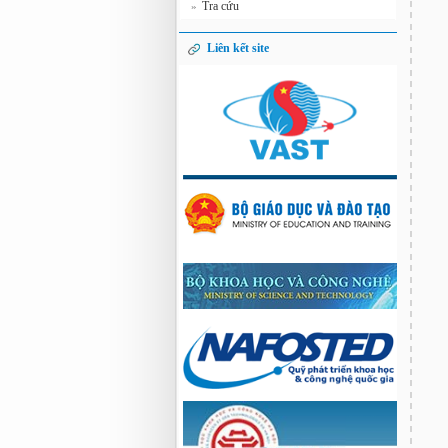
Tra cứu
»
Liên kết site