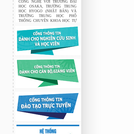
CÔNG NGHỆ VỚI TRƯỜNG ĐẠI
HỌC OSAKA, TRƯỜNG TRUNG
HỌC HYOGO (NHẬT BẢN) VÀ
TRƯỜNG TRUNG HỌC PHỔ
THÔNG CHUYÊN KHOA HỌC TỰ
NHIÊN
02:22 23/07/2026
THÔNG BÁO: Về việc đăng ký tham
gia lớp bồi dưỡng nghiệp vụ sư phạm
cho giảng viên.
03:12 29/07/2026
Nghiên cứu chế tạo hệ thống xác định
hướng vật thể độ chính xác cao dựa trên
từ kế và vật liệu biến hóa
9:33 sáng thứ hai, 03/08/2026
Nghiên cứu chế tạo hệ thống xác định
hướng vật thể độ chính xác cao dựa trên
từ kế và vật liệu biến hóa
9:33 sáng thứ hai, 03/08/2026