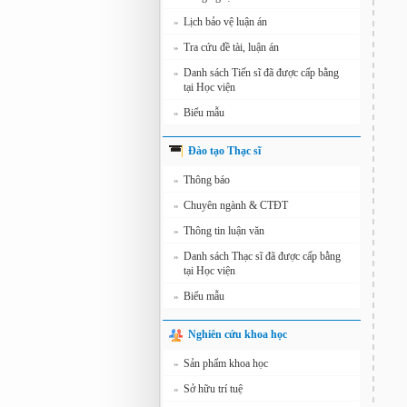
Lịch bảo vệ luận án
»
Tra cứu đề tài, luận án
»
Danh sách Tiến sĩ đã được cấp bằng
»
tại Học viện
Biểu mẫu
»
Đào tạo Thạc sĩ
Thông báo
»
Chuyên ngành & CTĐT
»
Thông tin luận văn
»
Danh sách Thạc sĩ đã được cấp bằng
»
tại Học viện
Biểu mẫu
»
Nghiên cứu khoa học
Sản phẩm khoa học
»
Sở hữu trí tuệ
»