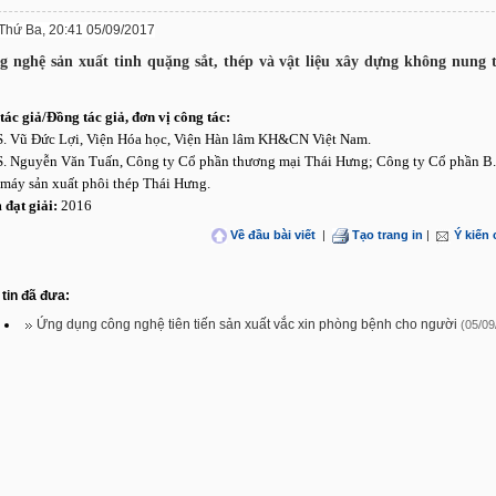
Thứ Ba, 20:41 05/09/2017
g nghệ sản xuất tinh quặng sắt, thép và vật liệu xây dựng không nung 
tác giả/Đồng tác giả, đơn vị công tác:
S. Vũ Đức Lợi, Viện Hóa học, Viện Hàn lâm KH&CN Việt Nam.
S. Nguyễn Văn Tuấn, Công ty Cổ phần thương mại Thái Hưng; Công ty Cổ phần B.
máy sản xuất phôi thép Thái Hưng.
đạt giải:
2016
Về đầu bài viết
|
Tạo trang in
|
Ý kiến
tin đã đưa:
Ứng dụng công nghệ tiên tiến sản xuất vắc xin phòng bệnh cho người
(05/09