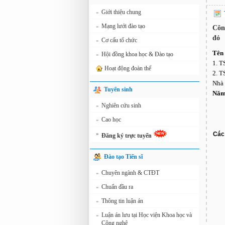
Giới thiệu chung
»
Mạng lưới đào tạo
»
Côn
đỏ
Cơ cấu tổ chức
»
Tên 
Hội đồng khoa học & Đào tạo
»
1. T
Hoạt động đoàn thể
2. T
Nhà 
Tuyển sinh
Năm 
Nghiên cứu sinh
»
Cao học
»
»
Các 
Đăng ký trực tuyến
Đào tạo Tiến sĩ
Chuyên ngành & CTĐT
»
Chuẩn đầu ra
»
Thông tin luận án
»
Luận án lưu tại Học viện Khoa học và
»
Công nghệ