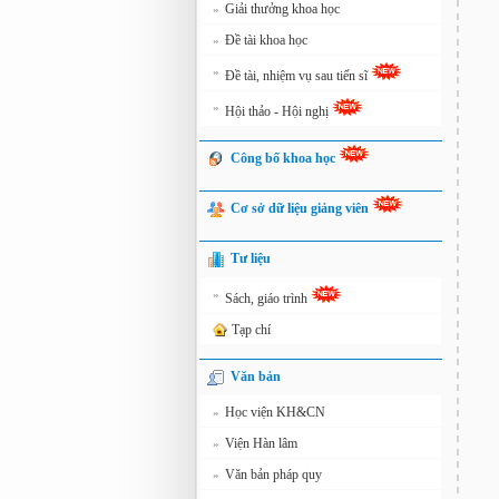
Giải thưởng khoa học
»
Đề tài khoa học
»
»
Đề tài, nhiệm vụ sau tiến sĩ
»
Hội thảo - Hội nghị
Công bố khoa học
Cơ sở dữ liệu giảng viên
Tư liệu
»
Sách, giáo trình
Tạp chí
Văn bản
Học viện KH&CN
»
Viện Hàn lâm
»
Văn bản pháp quy
»