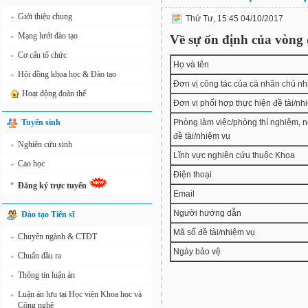
Giới thiệu chung
»
Thứ Tư, 15:45 04/10/2017
Mạng lưới đào tạo
»
Về sự ổn định của vòng 
Cơ cấu tổ chức
»
Họ và tên
Hội đồng khoa học & Đào tạo
»
Đơn vị công tác của cá nhân chủ n
Hoạt động đoàn thể
Đơn vị phối hợp thực hiện đề tài/nh
Tuyển sinh
Phòng làm việc/phòng thí nghiệm, n
đề tài/nhiệm vụ
Nghiên cứu sinh
»
Lĩnh vực nghiên cứu thuộc Khoa
Cao học
»
Điện thoại
»
Đăng ký trực tuyến
Email
Người hướng dẫn
Đào tạo Tiến sĩ
Mã số đề tài/nhiệm vụ
Chuyên ngành & CTĐT
»
Ngày bảo vệ
Chuẩn đầu ra
»
Thông tin luận án
»
Luận án lưu tại Học viện Khoa học và
»
Công nghệ