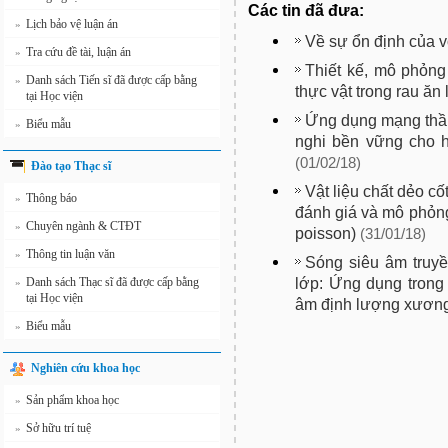
Các tin đã đưa:
Lịch bảo vệ luận án
»
Về sự ổn định của 
Tra cứu đề tài, luận án
»
Thiết kế, mô phỏng
Danh sách Tiến sĩ đã được cấp bằng
»
thực vật trong rau ăn 
tại Học viện
Ứng dụng mạng thần 
Biểu mẫu
»
nghi bền vững cho 
(01/02/18)
Đào tạo Thạc sĩ
Vật liệu chất dẻo cố
Thông báo
»
đánh giá và mô phỏng
Chuyên ngành & CTĐT
»
poisson)
(31/01/18)
Thông tin luận văn
»
Sóng siêu âm truyền
lớp: Ứng dụng trong
Danh sách Thạc sĩ đã được cấp bằng
»
tại Học viện
âm định lượng xươn
Biểu mẫu
»
Nghiên cứu khoa học
Sản phẩm khoa học
»
Sở hữu trí tuệ
»