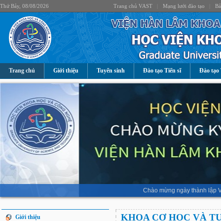
Thứ Bảy, 08/08/2026
Trang chủ VAST
|
Mạng lưới đào tạo
|
Bả
Trang chủ
Giới thiệu
Tuyển sinh
Đào tạo Tiến sĩ
Đào tạo 
Chào mừng ngày thành lập V
KHOA CƠ HỌC VÀ T
Giới thiệu