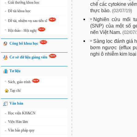
Giải thưởng khoa học
»
chế các cytokine viê
thực bào.
(02/07/19)
Đề tài khoa học
»
Nghiên cứu mối tư
»
Đề tài, nhiệm vụ sau tiến sĩ
(SNP) của một số ge
»
Hội thảo - Hội nghị
nến Việt Nam.
(02/07/
Sàng lọc đánh giá 
Công bố khoa học
bơm ngược (effux pu
nghi ô nhiễm kim loạ
Cơ sở dữ liệu giảng viên
Tư liệu
»
Sách, giáo trình
Tạp chí
Văn bản
Học viện KH&CN
»
Viện Hàn lâm
»
Văn bản pháp quy
»