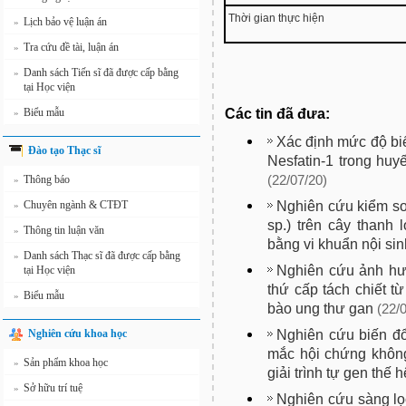
Thời gian thực hiện
Lịch bảo vệ luận án
»
Tra cứu đề tài, luận án
»
Danh sách Tiến sĩ đã được cấp bằng
»
tại Học viện
Các tin đã đưa:
Biểu mẫu
»
Xác định mức độ bi
Đào tạo Thạc sĩ
Nesfatin-1 trong huyế
Thông báo
(22/07/20)
»
Nghiên cứu kiểm so
Chuyên ngành & CTĐT
»
sp.) trên cây thanh 
Thông tin luận văn
»
bằng vi khuẩn nội sin
Danh sách Thạc sĩ đã được cấp bằng
»
Nghiên cứu ảnh hư
tại Học viện
thứ cấp tách chiết từ
Biểu mẫu
»
bào ung thư gan
(22/
Nghiên cứu biến đổ
Nghiên cứu khoa học
mắc hội chứng khôn
Sản phẩm khoa học
»
giải trình tự gen thế 
Sở hữu trí tuệ
»
Nghiên cứu sàng lọ