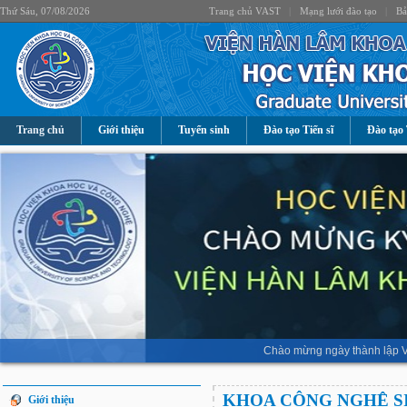
Thứ Sáu, 07/08/2026
Trang chủ VAST
|
Mạng lưới đào tạo
|
Bả
Trang chủ
Giới thiệu
Tuyển sinh
Đào tạo Tiến sĩ
Đào tạo 
Chào mừng ngày thành lập V
KHOA CÔNG NGHỆ S
Giới thiệu