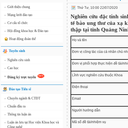
Giới thiệu chung
»
Thứ Tư, 10:00 22/07/2020
Mạng lưới đào tạo
»
Nghiên cứu đặc tính sin
tế bào ung thư của xạ 
Cơ cấu tổ chức
»
thập tại tỉnh Quảng Ni
Hội đồng khoa học & Đào tạo
»
Hoạt động đoàn thể
Họ và tên
Tuyển sinh
Đơn vị công tác của cá nhân chủ n
Nghiên cứu sinh
»
Đơn vị phối hợp thực hiện đề tài/nh
Cao học
»
Lĩnh vực nghiên cứu thuộc Khoa
»
Đăng ký trực tuyến
Điện thoại
Đào tạo Tiến sĩ
Chuyên ngành & CTĐT
»
Email
Chuẩn đầu ra
»
Người hướng dẫn
Thông tin luận án
»
Mã số đề tài/nhiệm vụ
Luận án lưu tại Học viện Khoa học và
»
Công nghệ