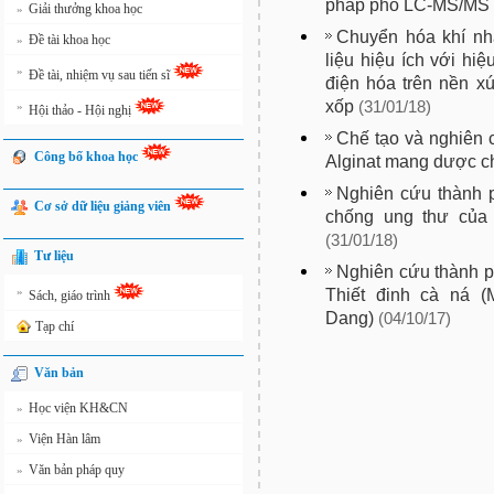
pháp phổ LC-MS/MS
Giải thưởng khoa học
»
Chuyển hóa khí nh
Đề tài khoa học
»
liệu hiệu ích với hi
»
Đề tài, nhiệm vụ sau tiến sĩ
điện hóa trên nền x
xốp
(31/01/18)
»
Hội thảo - Hội nghị
Chế tạo và nghiên c
Công bố khoa học
Alginat mang dược chấ
Nghiên cứu thành 
Cơ sở dữ liệu giảng viên
chống ung thư của 
(31/01/18)
Tư liệu
Nghiên cứu thành ph
»
Thiết đinh cà ná (
Sách, giáo trình
Dang)
(04/10/17)
Tạp chí
Văn bản
Học viện KH&CN
»
Viện Hàn lâm
»
Văn bản pháp quy
»