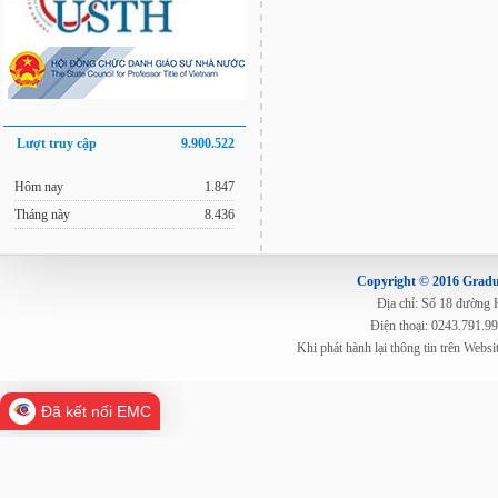
Lượt truy cập
9.900.522
Hôm nay
1.847
Tháng này
8.436
Copyright © 2016 Gradua
Địa chỉ: Số 18 đường
Điện thoại: 0243.791.9
Khi phát hành lại thông tin trên Web
Đã kết nối EMC