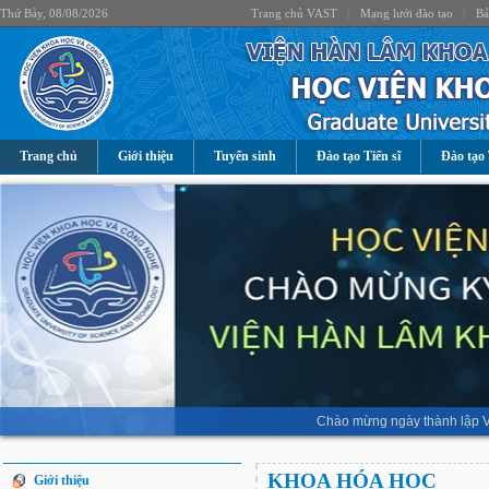
Thứ Bảy, 08/08/2026
Trang chủ VAST
|
Mạng lưới đào tạo
|
Bả
Trang chủ
Giới thiệu
Tuyển sinh
Đào tạo Tiến sĩ
Đào tạo 
Chào mừng ngày thành lập V
KHOA HÓA HỌC
Giới thiệu