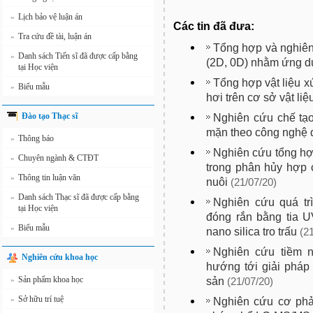
Lịch bảo vệ luận án
»
Các tin đã đưa:
Tra cứu đề tài, luận án
»
Tổng hợp và nghiên
Danh sách Tiến sĩ đã được cấp bằng
»
(2D, 0D) nhằm ứng dụ
tại Học viện
Tổng hợp vật liệu x
Biểu mẫu
»
hơi trên cơ sở vật liệ
Đào tạo Thạc sĩ
Nghiên cứu chế tạo
mặn theo công nghệ 
Thông báo
»
Nghiên cứu tổng hợ
Chuyên ngành & CTĐT
»
trong phân hủy hợp 
Thông tin luận văn
»
nuôi
(21/07/20)
Danh sách Thạc sĩ đã được cấp bằng
»
Nghiên cứu quá tr
tại Học viện
đóng rắn bằng tia U
Biểu mẫu
»
nano silica tro trấu
(2
Nghiên cứu tiềm n
Nghiên cứu khoa học
hướng tới giải pháp 
Sản phẩm khoa học
sản
»
(21/07/20)
Sở hữu trí tuệ
»
Nghiên cứu cơ phả