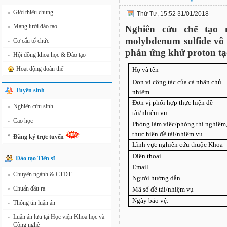
Giới thiệu chung
»
Thứ Tư, 15:52 31/01/2018
Mạng lưới đào tạo
»
Nghiên cứu chế tạo 
molybdenum sulfide vô 
Cơ cấu tổ chức
»
phản ứng khử proton t
Hội đồng khoa học & Đào tạo
»
Hoạt động đoàn thể
Họ và tên
Đơn vị công tác của cá nhân chủ
Tuyển sinh
nhiệm
Đơn vị phối hợp thực hiện đề
Nghiên cứu sinh
»
tài/nhiệm vụ
Cao học
»
Phòng làm việc/phòng thí nghiệm,
thực hiện đề tài/nhiệm vụ
»
Đăng ký trực tuyến
Lĩnh vực nghiên cứu thuộc Khoa
Điện thoại
Đào tạo Tiến sĩ
Email
Chuyên ngành & CTĐT
»
Người hướng dẫn
Chuẩn đầu ra
»
Mã số đề tài/nhiệm vụ
Ngày bảo vệ:
Thông tin luận án
»
Luận án lưu tại Học viện Khoa học và
»
Công nghệ